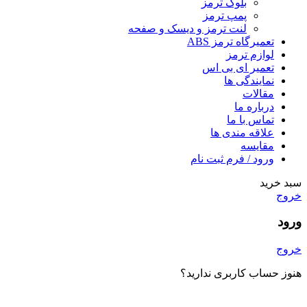
بلوک ترمز
پمپ ترمز
لنت ترمز و دیسک و صفحه
تعمیرگاه ترمز ABS
لوازم ترمز
تعمیر ای بی اس
نمایندگی ها
مقالات
درباره ما
تماس با ما
علاقه مندی ها
مقایسه
ورود / فرم ثبت نام
سبد خرید
خروج
ورود
خروج
هنوز حساب کاربری ندارید؟
ایجاد یک حساب کاربری؟