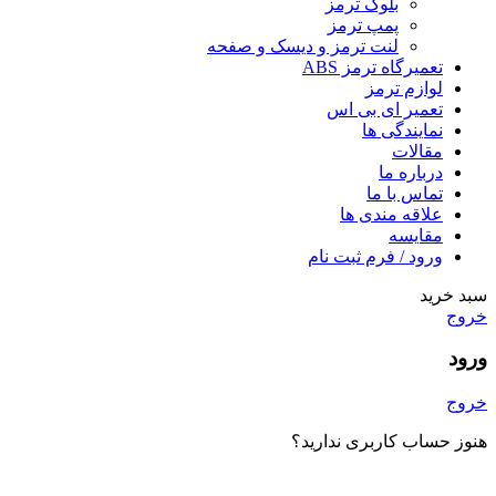
بلوک ترمز
پمپ ترمز
لنت ترمز و دیسک و صفحه
تعمیرگاه ترمز ABS
لوازم ترمز
تعمیر ای بی اس
نمایندگی ها
مقالات
درباره ما
تماس با ما
علاقه مندی ها
مقایسه
ورود / فرم ثبت نام
سبد خرید
خروج
ورود
خروج
هنوز حساب کاربری ندارید؟
ایجاد یک حساب کاربری؟