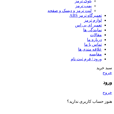
بلوک ترمز
پمپ ترمز
لنت ترمز و دیسک و صفحه
تعمیرگاه ترمز ABS
لوازم ترمز
تعمیر ای بی اس
نمایندگی ها
مقالات
درباره ما
تماس با ما
علاقه مندی ها
مقایسه
ورود / فرم ثبت نام
سبد خرید
خروج
ورود
خروج
هنوز حساب کاربری ندارید؟
ایجاد یک حساب کاربری؟