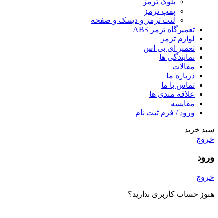
بلوک ترمز
پمپ ترمز
لنت ترمز و دیسک و صفحه
تعمیرگاه ترمز ABS
لوازم ترمز
تعمیر ای بی اس
نمایندگی ها
مقالات
درباره ما
تماس با ما
علاقه مندی ها
مقایسه
ورود / فرم ثبت نام
سبد خرید
خروج
ورود
خروج
هنوز حساب کاربری ندارید؟
ایجاد یک حساب کاربری؟