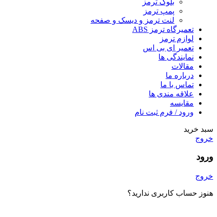
بلوک ترمز
پمپ ترمز
لنت ترمز و دیسک و صفحه
تعمیرگاه ترمز ABS
لوازم ترمز
تعمیر ای بی اس
نمایندگی ها
مقالات
درباره ما
تماس با ما
علاقه مندی ها
مقایسه
ورود / فرم ثبت نام
سبد خرید
خروج
ورود
خروج
هنوز حساب کاربری ندارید؟
ایجاد یک حساب کاربری؟