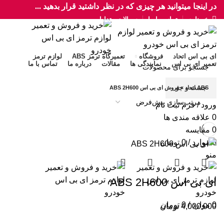
در اینجا میتوانید هر چیزی که در نظر داشتید قرار بدهید ...
خبرنامه
تماس با ما
سوالات متداول
ای بی اس اتحاد
فروشگاه
تعمیرگاه ترمز ABS
لوازم ترمز
تعمیر ای بی اس
نمایندگی ها
مقالات
درباره ما
تماس با ما
جست و جو
ABS اتحاد
»
فروش ای بی اس ABS 2H600
ورود / فرم ثبت نام
0
علاقه مندی ها
0
مقایسه
0
موارد
/
0
تومان
منو
ای بی اس ABS 2H600
0
موارد
/
0
تومان
4,000,000
تومان