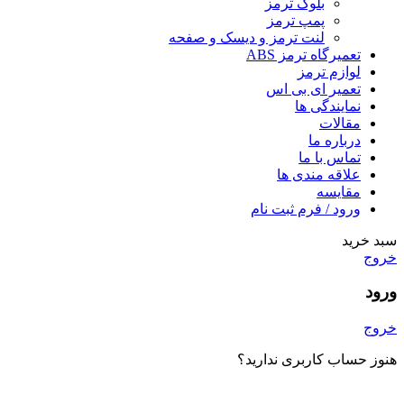
بلوک ترمز
پمپ ترمز
لنت ترمز و دیسک و صفحه
تعمیرگاه ترمز ABS
لوازم ترمز
تعمیر ای بی اس
نمایندگی ها
مقالات
درباره ما
تماس با ما
علاقه مندی ها
مقایسه
ورود / فرم ثبت نام
سبد خرید
خروج
ورود
خروج
هنوز حساب کاربری ندارید؟
ایجاد یک حساب کاربری؟