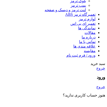
بلوک ترمز
پمپ ترمز
لنت ترمز و دیسک و صفحه
تعمیرگاه ترمز ABS
لوازم ترمز
تعمیر ای بی اس
نمایندگی ها
مقالات
درباره ما
تماس با ما
علاقه مندی ها
مقایسه
ورود / فرم ثبت نام
سبد خرید
خروج
ورود
خروج
هنوز حساب کاربری ندارید؟
ایجاد یک حساب کاربری؟