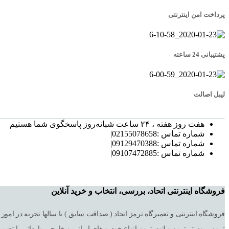
پرداخت امن اینترنتی
پشتیبانی 24 ساعته
لیبل اصالت
هفت روز هفته ، ۲۴ ساعت شبانه‌روز پاسخگوی شما هستیم
شماره تماس :02155078658|
شماره تماس :09129470388|
شماره تماس :09107472885|
فروشگاه اینترنتی اتحاد، بررسی، انتخاب و خرید آنلاین
ترمز ، بوستر ترمز و لنت ترمز انواع خودرو های ایرانی و خارجی وارداتی با تضم