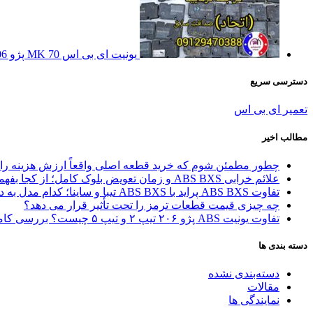
یونیت ای بی اس MK 70 پژو 206
دسترسی سریع
تعمیر ای بی اس
مطالب اخیر
چطور مطمئن شوم که خرید قطعه اصلی واقعاً ارزش هزینه را 
علائم خرابی ABS BXS و زمان تعویض بلوک کامل؛ از کجا بفهمیم مشکل از یونیت است یا کل بلوک؟
تفاوت ABS BXS پراید با ABS BXS تیبا و ساینا؛ کدام مدل به درد شما می‌خورد؟
چه چیزی قیمت قطعات ترمز را تحت تأثیر قرار می دهد؟
تفاوت یونیت ABS پژو ۲۰۶ تیپ ۲ و تیپ ۵ چیست؟ بررسی کامل مدل‌ها و راهنمای انتخاب
دسته بندی ها
دسته‌بندی نشده
مقالات
نمایندگی ها