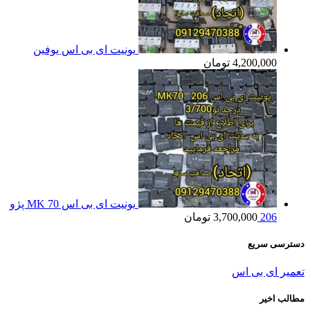
یونیت ای بی اس یوفین
4,200,000
تومان
یونیت ای بی اس MK 70 پژو
206
3,700,000
تومان
دسترسی سریع
تعمیر ای بی اس
مطالب اخیر