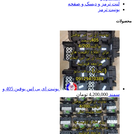
لنت ترمز و دیسک و صفحه
یونیت ترمز
محصولات
یونیت ای بی اس یوفین 405 و
سمند
4,200,000
تومان