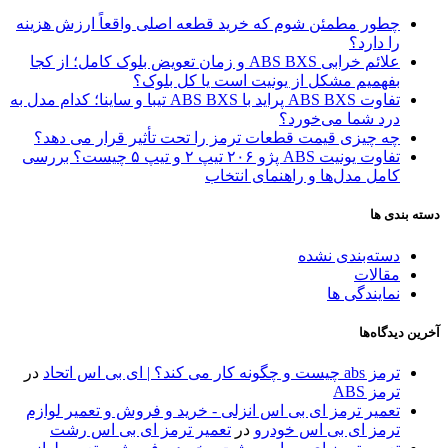
چطور مطمئن شوم که خرید قطعه اصلی واقعاً ارزش هزینه
را دارد؟
علائم خرابی ABS BXS و زمان تعویض بلوک کامل؛ از کجا
بفهمیم مشکل از یونیت است یا کل بلوک؟
تفاوت ABS BXS پراید با ABS BXS تیبا و ساینا؛ کدام مدل به
درد شما می‌خورد؟
چه چیزی قیمت قطعات ترمز را تحت تأثیر قرار می دهد؟
تفاوت یونیت ABS پژو ۲۰۶ تیپ ۲ و تیپ ۵ چیست؟ بررسی
کامل مدل‌ها و راهنمای انتخاب
دسته بندی ها
دسته‌بندی نشده
مقالات
نمایندگی ها
آخرین دیدگاه‌ها
ترمز abs چیست و چگونه کار می کند؟ | ای بی اس اتحاد
در
ترمز ABS
تعمیر ترمز ای بی اس انزلی - خرید و فروش و تعمیر لوازم
ترمز ای بی اس خودرو
در
تعمیر ترمز ای بی اس رشت