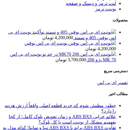
لنت ترمز و دیسک و صفحه
یونیت ترمز
محصولات
یونیت ای بی
اس یوفین 405 و سمند
4,200,000
تومان
یونیت ای بی اس یوفین
4,200,000
تومان
یونیت ای بی اس
MK 70 پژو 206
3,700,000
تومان
دسترسی سریع
تعمیر ای بی اس
مطالب اخیر
چطور مطمئن شوم که خرید قطعه اصلی واقعاً ارزش هزینه
را دارد؟
علائم خرابی ABS BXS و زمان تعویض بلوک کامل؛ از کجا
بفهمیم مشکل از یونیت است یا کل بلوک؟
تفاوت ABS BXS پراید با ABS BXS تیبا و ساینا؛ کدام مدل به