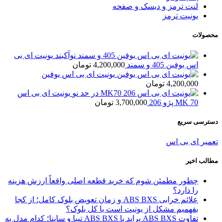
لنت ترمز و دیسک و صفحه
یونیت ترمز
محصولات
یونیت ای بی
اس یوفین 405 و سمند
4,200,000
تومان
یونیت ای بی اس یوفین
4,200,000
تومان
یونیت ای بی اس
MK 70 پژو 206
3,700,000
تومان
دسترسی سریع
تعمیر ای بی اس
مطالب اخیر
چطور مطمئن شوم که خرید قطعه اصلی واقعاً ارزش هزینه
را دارد؟
علائم خرابی ABS BXS و زمان تعویض بلوک کامل؛ از کجا
بفهمیم مشکل از یونیت است یا کل بلوک؟
تفاوت ABS BXS پراید با ABS BXS تیبا و ساینا؛ کدام مدل به