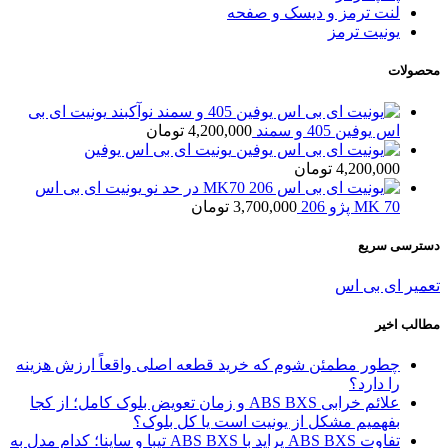
لنت ترمز و دیسک و صفحه
یونیت ترمز
محصولات
یونیت ای بی
اس یوفین 405 و سمند
4,200,000
تومان
یونیت ای بی اس یوفین
4,200,000
تومان
یونیت ای بی اس
MK 70 پژو 206
3,700,000
تومان
دسترسی سریع
تعمیر ای بی اس
مطالب اخیر
چطور مطمئن شوم که خرید قطعه اصلی واقعاً ارزش هزینه
را دارد؟
علائم خرابی ABS BXS و زمان تعویض بلوک کامل؛ از کجا
بفهمیم مشکل از یونیت است یا کل بلوک؟
تفاوت ABS BXS پراید با ABS BXS تیبا و ساینا؛ کدام مدل به