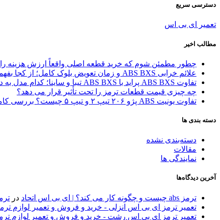
دسترسی سریع
تعمیر ای بی اس
مطالب اخیر
چطور مطمئن شوم که خرید قطعه اصلی واقعاً ارزش هزینه را 
علائم خرابی ABS BXS و زمان تعویض بلوک کامل؛ از کجا بفهمیم مشکل از یونیت است یا کل بلوک؟
تفاوت ABS BXS پراید با ABS BXS تیبا و ساینا؛ کدام مدل به درد شما می‌خورد؟
چه چیزی قیمت قطعات ترمز را تحت تأثیر قرار می دهد؟
تفاوت یونیت ABS پژو ۲۰۶ تیپ ۲ و تیپ ۵ چیست؟ بررسی کامل مدل‌ها و راهنمای انتخاب
دسته بندی ها
دسته‌بندی نشده
مقالات
نمایندگی ها
آخرین دیدگاه‌ها
ترمز abs چیست و چگونه کار می کند؟ | ای بی اس اتحاد
در
ترمز 
تعمیر ترمز ای بی اس انزلی - خرید و فروش و تعمیر لوازم تر
تعمیر ترمز ای بی اس رشت - خرید و فروش و تعمیر لوازم تر