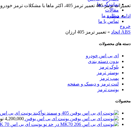
نمایندگی ها
تعمیرات ترمز 405 تعمیر ترمز 405، اکثر ماها با مشکلات ترمز خودروهایمان مواجه می‌شویم که ممکن است خطرات جدی را به همراه داشته باشد. ترمز...
مقالات
درباره ما
ادامه مطلب
تماس با ما
خروج
ABS اتحاد
»
تعمیر ترمز 405 ارزان
دسته های محصولات
ای بی اس خودرو
بدون دسته بندی
بلوک ترمز
بوستر ترمز
پمپ ترمز
لنت ترمز و دیسک و صفحه
یونیت ترمز
محصولات
یونیت ای بی اس یوفین 5
یونیت ای بی اس یوفین
4,200,000
تو
یونیت ای بی اس MK 70 پژو 206