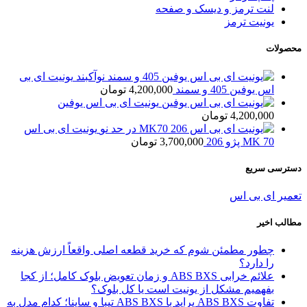
لنت ترمز و دیسک و صفحه
یونیت ترمز
محصولات
یونیت ای بی
اس یوفین 405 و سمند
4,200,000
تومان
یونیت ای بی اس یوفین
4,200,000
تومان
یونیت ای بی اس
MK 70 پژو 206
3,700,000
تومان
دسترسی سریع
تعمیر ای بی اس
مطالب اخیر
چطور مطمئن شوم که خرید قطعه اصلی واقعاً ارزش هزینه
را دارد؟
علائم خرابی ABS BXS و زمان تعویض بلوک کامل؛ از کجا
بفهمیم مشکل از یونیت است یا کل بلوک؟
تفاوت ABS BXS پراید با ABS BXS تیبا و ساینا؛ کدام مدل به