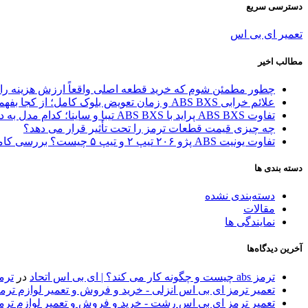
دسترسی سریع
تعمیر ای بی اس
مطالب اخیر
چطور مطمئن شوم که خرید قطعه اصلی واقعاً ارزش هزینه را 
علائم خرابی ABS BXS و زمان تعویض بلوک کامل؛ از کجا بفهمیم مشکل از یونیت است یا کل بلوک؟
تفاوت ABS BXS پراید با ABS BXS تیبا و ساینا؛ کدام مدل به درد شما می‌خورد؟
چه چیزی قیمت قطعات ترمز را تحت تأثیر قرار می دهد؟
تفاوت یونیت ABS پژو ۲۰۶ تیپ ۲ و تیپ ۵ چیست؟ بررسی کامل مدل‌ها و راهنمای انتخاب
دسته بندی ها
دسته‌بندی نشده
مقالات
نمایندگی ها
آخرین دیدگاه‌ها
ترمز abs چیست و چگونه کار می کند؟ | ای بی اس اتحاد
در
ترمز 
تعمیر ترمز ای بی اس انزلی - خرید و فروش و تعمیر لوازم تر
تعمیر ترمز ای بی اس رشت - خرید و فروش و تعمیر لوازم تر