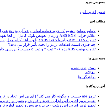
دسترسی سریع
تعمیر ای بی اس
مطالب اخیر
چطور مطمئن شوم که خرید قطعه اصلی واقعاً ارزش هزینه را 
علائم خرابی ABS BXS و زمان تعویض بلوک کامل؛ از کجا بفهمیم مشکل از یونیت است یا کل بلوک؟
تفاوت ABS BXS پراید با ABS BXS تیبا و ساینا؛ کدام مدل به درد شما می‌خورد؟
چه چیزی قیمت قطعات ترمز را تحت تأثیر قرار می دهد؟
تفاوت یونیت ABS پژو ۲۰۶ تیپ ۲ و تیپ ۵ چیست؟ بررسی کامل مدل‌ها و راهنمای انتخاب
دسته بندی ها
دسته‌بندی نشده
مقالات
نمایندگی ها
آخرین دیدگاه‌ها
ترمز abs چیست و چگونه کار می کند؟ | ای بی اس اتحاد
در
ترمز 
تعمیر ترمز ای بی اس انزلی - خرید و فروش و تعمیر لوازم تر
تعمیر ترمز ای بی اس رشت - خرید و فروش و تعمیر لوازم تر