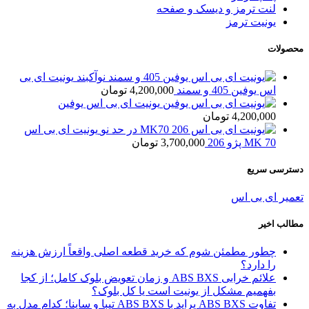
لنت ترمز و دیسک و صفحه
یونیت ترمز
محصولات
یونیت ای بی
اس یوفین 405 و سمند
4,200,000
تومان
یونیت ای بی اس یوفین
4,200,000
تومان
یونیت ای بی اس
MK 70 پژو 206
3,700,000
تومان
دسترسی سریع
تعمیر ای بی اس
مطالب اخیر
چطور مطمئن شوم که خرید قطعه اصلی واقعاً ارزش هزینه
را دارد؟
علائم خرابی ABS BXS و زمان تعویض بلوک کامل؛ از کجا
بفهمیم مشکل از یونیت است یا کل بلوک؟
تفاوت ABS BXS پراید با ABS BXS تیبا و ساینا؛ کدام مدل به