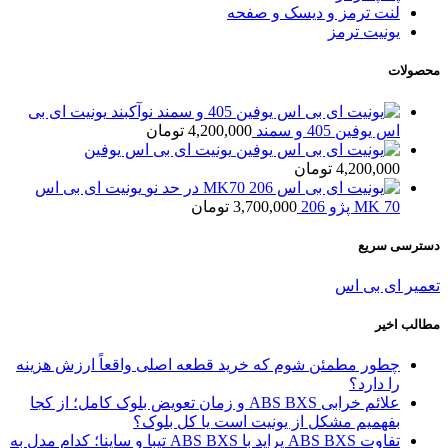
لنت ترمز و دیسک و صفحه
یونیت ترمز
محصولات
یونیت ای بی
اس یوفین 405 و سمند
4,200,000
تومان
یونیت ای بی اس یوفین
4,200,000
تومان
یونیت ای بی اس
MK 70 پژو 206
3,700,000
تومان
دسترسی سریع
تعمیر ای بی اس
مطالب اخیر
چطور مطمئن شوم که خرید قطعه اصلی واقعاً ارزش هزینه
را دارد؟
علائم خرابی ABS BXS و زمان تعویض بلوک کامل؛ از کجا
بفهمیم مشکل از یونیت است یا کل بلوک؟
تفاوت ABS BXS پراید با ABS BXS تیبا و ساینا؛ کدام مدل به