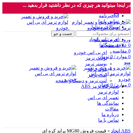
در اینجا میتوانید هر چیزی که در نظر داشتید قرار بدهید ...
خبرنامه
تماس با ما
سوالات متداول
جست و جو
ای بی اس اتحاد
ورود / فرم ثبت نام
فروشگاه
0
علاقه مندی ها
0
مقایسه
ای بی اس خودرو
0
موارد
/
0
تومان
یونیت ترمز
منو
بوستر ترمز
بلوک ترمز
پمپ ترمز
لنت ترمز و دیسک و صفحه
0
موارد
/
0
تومان
تعمیرگاه ترمز ABS
لوازم ترمز
تعمیر ای بی اس
نمایندگی ها
مقالات
درباره ما
تماس با ما
ABS اتحاد
»
قیمت فروش MG80 پراید کره ای