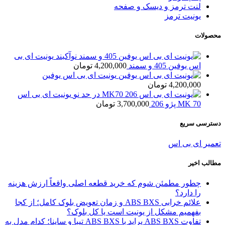
لنت ترمز و دیسک و صفحه
یونیت ترمز
محصولات
یونیت ای بی
اس یوفین 405 و سمند
4,200,000
تومان
یونیت ای بی اس یوفین
4,200,000
تومان
یونیت ای بی اس
MK 70 پژو 206
3,700,000
تومان
دسترسی سریع
تعمیر ای بی اس
مطالب اخیر
چطور مطمئن شوم که خرید قطعه اصلی واقعاً ارزش هزینه
را دارد؟
علائم خرابی ABS BXS و زمان تعویض بلوک کامل؛ از کجا
بفهمیم مشکل از یونیت است یا کل بلوک؟
تفاوت ABS BXS پراید با ABS BXS تیبا و ساینا؛ کدام مدل به