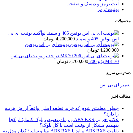
لنت ترمز و دیسک و صفحه
یونیت ترمز
محصولات
یونیت ای بی
اس یوفین 405 و سمند
4,200,000
تومان
یونیت ای بی اس یوفین
4,200,000
تومان
یونیت ای بی اس
MK 70 پژو 206
3,700,000
تومان
دسترسی سریع
تعمیر ای بی اس
مطالب اخیر
چطور مطمئن شوم که خرید قطعه اصلی واقعاً ارزش هزینه
را دارد؟
علائم خرابی ABS BXS و زمان تعویض بلوک کامل؛ از کجا
بفهمیم مشکل از یونیت است یا کل بلوک؟
تفاوت ABS BXS پراید با ABS BXS تیبا و ساینا؛ کدام مدل به