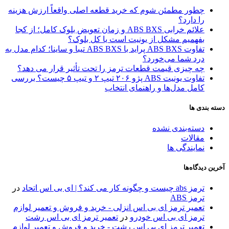
چطور مطمئن شوم که خرید قطعه اصلی واقعاً ارزش هزینه
را دارد؟
علائم خرابی ABS BXS و زمان تعویض بلوک کامل؛ از کجا
بفهمیم مشکل از یونیت است یا کل بلوک؟
تفاوت ABS BXS پراید با ABS BXS تیبا و ساینا؛ کدام مدل به
درد شما می‌خورد؟
چه چیزی قیمت قطعات ترمز را تحت تأثیر قرار می دهد؟
تفاوت یونیت ABS پژو ۲۰۶ تیپ ۲ و تیپ ۵ چیست؟ بررسی
کامل مدل‌ها و راهنمای انتخاب
دسته بندی ها
دسته‌بندی نشده
مقالات
نمایندگی ها
آخرین دیدگاه‌ها
ترمز abs چیست و چگونه کار می کند؟ | ای بی اس اتحاد
در
ترمز ABS
تعمیر ترمز ای بی اس انزلی - خرید و فروش و تعمیر لوازم
ترمز ای بی اس خودرو
در
تعمیر ترمز ای بی اس رشت
تعمیر ترمز ای بی اس رشت - خرید و فروش و تعمیر لوازم