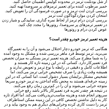
از شل بودنلنت ترمز در محدوده کولیس اطمینان حاصل کنید.
خمیر مرطوب کننده برای تعمیر ترمزهای پر سروصدا تهیه کنید.
بررسی کردن لنت ترمز و در صورت فرسودگی آن را تعویض کنید.
امتحان کردن مواردگوناگون لنت ترمز
بررسی کردن درام ترمز از لحاظ نمره گذاری، ساییدگی و شیار زدن
در تعمیر ترمزهای پر سروصدا، روتورها را مجدد چک کنید.
عوض کردن درام و روتورها
هزینه تعمیر ترمز خودرو چقدر است؟
هنگامی که ترمز خودرو دچار اختلال می‌شود و آن را به تعمیرگاه
می‌برید، ترمز توسط فرد ماهر بررسی شده و مشکل به وجود آمده
را به شما مطرح می‌کند. هزینه تعمیر ترمز بستگی به میزان تخصص
فرد تعمیرکار دارد. کسانی که در این زمینه تازه کار هستند و
اطلاعات کامل و دقیقی در رابطه با نوع ترمز و تعویض ندارند و
همیشه وقت زیادی را صرف تشخیص خرابی ترمز می‌کنند، اما
تشخیص مشکل برایشان بسیار دشوار است. اما کسانی که در این
زمینه حرفه‌ای هستند به محض نگاه انداختن به ترمز خودرو سریعاً
متوجه خرابی می‌شوند و آن را در کم‌ترین زمان رفع می‌کنند.
در نتیجه هر چقدر تجربه فرد تعمیرکار بالاتر باشد رفع خرابی
سریع‌تر انجام شده و هزینه مناسب‌تریدریافت می‌کند. اما افراد تازه
کار به دلیل نداشتن تخصص کافی در این زمینه ممکن استاطراف
ترمز را دست کاری کرده وخرابی‌های دیگری هم به وجود بیاید و در
این صورت هزینه بیش‌تری هم باید پرداخت کنید.