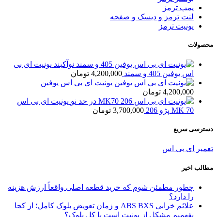
پمپ ترمز
لنت ترمز و دیسک و صفحه
یونیت ترمز
محصولات
یونیت ای بی
اس یوفین 405 و سمند
4,200,000
تومان
یونیت ای بی اس یوفین
4,200,000
تومان
یونیت ای بی اس
MK 70 پژو 206
3,700,000
تومان
دسترسی سریع
تعمیر ای بی اس
مطالب اخیر
چطور مطمئن شوم که خرید قطعه اصلی واقعاً ارزش هزینه
را دارد؟
علائم خرابی ABS BXS و زمان تعویض بلوک کامل؛ از کجا
بفهمیم مشکل از یونیت است یا کل بلوک؟