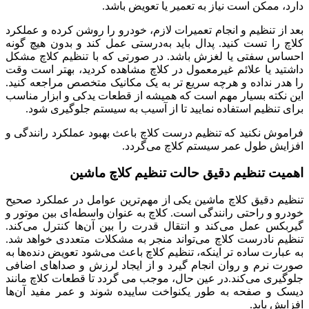
دارد، ممکن است نیاز به تعمیر یا تعویض باشد.
بعد از تنظیم و انجام تعمیرات لازم، خودرو را روشن کرده و عملکرد
کلاچ را تست کنید. پدال باید به‌درستی عمل کند و بدون هیچ گونه
احساس سفتی یا لغزش باشد. در صورتی که با تنظیم کلاچ مشکل
داشتید یا علائم غیرمعمول در کلاچ مشاهده کردید، بهتر است وقت
را هدر نداده و هرچه سریع تر به یک مکانیک متخصص مراجعه کنید.
این نکته بسیار مهم است که همیشه از قطعات یدکی و ابزار مناسب
برای تنظیم استفاده نمایید تا از آسیب به سیستم جلوگیری شود.
فراموش نکنید که تنظیم درست کلاچ باعث بهبود عملکرد رانندگی و
افزایش طول عمر سیستم کلاچ می‌گردد.
اهمیت تنظیم دقیق حالت تنظیم کلاچ ماشین
تنظیم دقیق کلاچ ماشین یکی از مهم‌ترین عوامل در عملکرد صحیح
خودرو و راحتی رانندگی است. کلاچ به عنوان واسطه‌ای بین موتور و
گیربکس عمل می‌کند و انتقال قدرت را بین آن‌ها کنترل می‌کند.
تنظیم نادرست کلاچ می‌تواند منجر به مشکلات متعددی خواهد شد.
به عبارت ساده تر اینکه، تنظیم کلاچ باعث می‌شود تعویض دنده‌ها به
صورت نرم و روان انجام گیرد و از ایجاد لرزش و صداهای اضافی
جلوگیری می‌کند.در عین حال، موجب می گردد تا قطعات کلاچ مانند
دیسک و صفحه به طور یکنواخت ساییده شوند و عمر مفید آن‌ها
افزایش یابد.