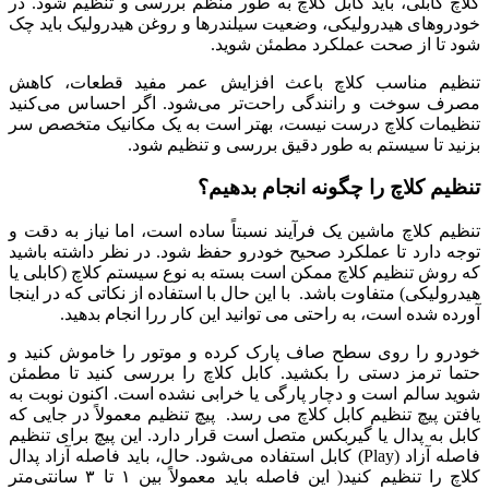
کلاچ کابلی، باید کابل کلاچ به‌ طور منظم بررسی و تنظیم شود. در
خودروهای هیدرولیکی، وضعیت سیلندرها و روغن هیدرولیک باید چک
شود تا از صحت عملکرد مطمئن شوید.
تنظیم مناسب کلاچ باعث افزایش عمر مفید قطعات، کاهش
مصرف سوخت و رانندگی راحت‌تر می‌شود. اگر احساس می‌کنید
تنظیمات کلاچ درست نیست، بهتر است به یک مکانیک متخصص سر
بزنید تا سیستم به ‌طور دقیق بررسی و تنظیم شود.
تنظیم کلاچ را چگونه انجام بدهیم؟
تنظیم کلاچ ماشین یک فرآیند نسبتاً ساده است، اما نیاز به دقت و
توجه دارد تا عملکرد صحیح خودرو حفظ شود. در نظر داشته باشید
که روش تنظیم کلاچ ممکن است بسته به نوع سیستم کلاچ (کابلی یا
هیدرولیکی) متفاوت باشد. با این حال با استفاده از نکاتی که در اینجا
آورده شده است، به راحتی می توانید این کار ررا انجام بدهید.
خودرو را روی سطح صاف پارک کرده و موتور را خاموش کنید و
حتما ترمز دستی را بکشید. کابل کلاچ را بررسی کنید تا مطمئن
شوید سالم است و دچار پارگی یا خرابی نشده است. اکنون نوبت به
یافتن پیچ تنظیم کابل کلاچ می رسد. پیچ تنظیم معمولاً در جایی که
کابل به پدال یا گیربکس متصل است قرار دارد. این پیچ برای تنظیم
فاصله آزاد (Play) کابل استفاده می‌شود. حال، باید فاصله آزاد پدال
کلاچ را تنظیم کنید( این فاصله باید معمولاً بین ۱ تا ۳ سانتی‌متر