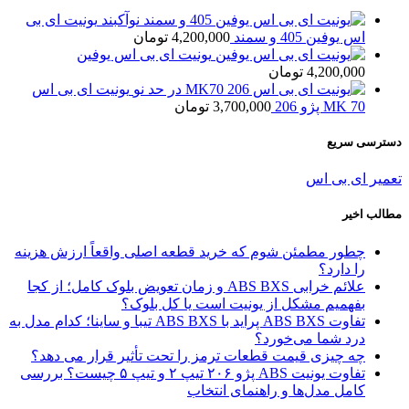
یونیت ای بی
اس یوفین 405 و سمند
4,200,000
تومان
یونیت ای بی اس یوفین
4,200,000
تومان
یونیت ای بی اس
MK 70 پژو 206
3,700,000
تومان
دسترسی سریع
تعمیر ای بی اس
مطالب اخیر
چطور مطمئن شوم که خرید قطعه اصلی واقعاً ارزش هزینه
را دارد؟
علائم خرابی ABS BXS و زمان تعویض بلوک کامل؛ از کجا
بفهمیم مشکل از یونیت است یا کل بلوک؟
تفاوت ABS BXS پراید با ABS BXS تیبا و ساینا؛ کدام مدل به
درد شما می‌خورد؟
چه چیزی قیمت قطعات ترمز را تحت تأثیر قرار می دهد؟
تفاوت یونیت ABS پژو ۲۰۶ تیپ ۲ و تیپ ۵ چیست؟ بررسی
کامل مدل‌ها و راهنمای انتخاب