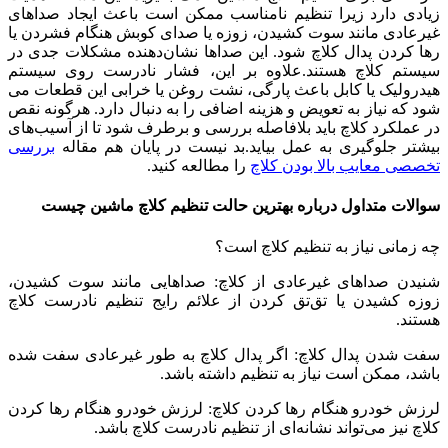
زیادی دارد زیرا تنظیم نامناسب ممکن است باعث ایجاد صداهای
غیرعادی مانند سوت کشیدن، زوزه یا صدای کوبش هنگام فشردن یا
رها کردن پدال کلاچ شود. این صداها نشان‌دهنده مشکلات جدی در
سیستم کلاچ هستند.علاوه بر این، فشار نادرست روی سیستم
هیدرولیک یا کابل باعث پارگی، نشت روغن یا خرابی این قطعات می
شود که نیاز به تعویض و هزینه اضافی را به دنبال دارد. هرگونه نقص
در عملکرد کلاچ باید بلافاصله بررسی و برطرف شود تا از آسیب‌های
بیشتر جلوگیری به عمل بیاید.بد نیست در پایان هم مقاله
بررسی
تخصصی معایب بالا بودن کلاچ
را مطالعه کنید.
سوالات متداول درباره بهترین حالت تنظیم کلاچ ماشین چیست
چه زمانی نیاز به تنظیم کلاچ است؟
شنیدن صداهای غیرعادی از کلاچ: صداهایی مانند سوت کشیدن،
زوزه کشیدن یا تق‌تق کردن از علائم رایج تنظیم نادرست کلاچ
هستند.
سفت شدن پدال کلاچ: اگر پدال کلاچ به طور غیرعادی سفت شده
باشد، ممکن است نیاز به تنظیم داشته باشد.
لرزش خودرو هنگام رها کردن کلاچ: لرزش خودرو هنگام رها کردن
کلاچ نیز می‌تواند نشانه‌ای از تنظیم نادرست کلاچ باشد.