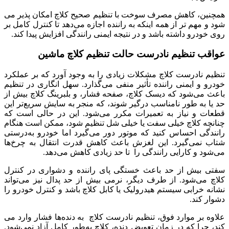
همچنین، کاهش مصرف سوخت با تنظیم صحیح کلاچ امکان پذیر می
شود و مهم تر از همه اینکه به راننده اجازه می‌دهد تا کنترل کامل بر
روی خودرو داشته باشد و در نتیجه ایمنی رانندگی افزایش پیدا کند.
عواقب تنظیم نادرست حالت تنظیم کلاچ ماشین
تنظیم نادرست کلاچ مشکلات زیادی را به وجود آورد که بر عملکرد
خودرو و ایمنی راننده تأثیر منفی می‌گذارد. سهل انگاری در تنظیم
باعث می‌شود که دیسک کلاچ، صفحه فشار، و بلبرینگ کلاچ بیش از
حد یا به طور نامناسب درگیر شوند، که منجر به سایش سریع‌تر این
قطعات و نیاز به تعمیرات مکرر می‌شود. این در حالی است که
چنانچه کلاچ خیلی سفت یا خیلی شل تنظیم شود، ممکن است هنگام
رانندگی احساس کنید که موتور دور می‌گیرد اما خودرو به‌درستی
شتاب نمی‌گیرد. این لغزش باعث کاهش قدرت انتقال به چرخ‌ها
می‌شود و کارایی رانندگی را تا حد زیادی کاهش می‌دهد.
سفتی بیش از حد باعث خستگی پای راننده و دشواری در کنترل
کلاچ می‌شود. از طرف دیگر، نرمی بیش از حد پدال نیز می‌تواند
نشانه خرابی سیستم هیدرولیک یا کابل کلاچ باشد و کنترل خودرو را
دشوار کند.
علاوه بر موارد فوق، تنظیم نادرست کلاچ به دنده‌ها فشار وارد می
کند، چرا که در زمان تعویض دنده، کلاچ به‌طور کامل آزاد نمی‌شود.