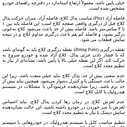
خیلی پایین باشد. معمولاً ارتفاع استاندارد در دفترچه راهنمای خودرو
مشخص شده است.
فاصله آزاد (Play) مناسب پدال کلاچ: فاصله آزاد، میزان حرکت پدال
کلاچ قبل از درگیری واقعی صفحه کلاچ است. این فاصله باید بین ۱
تا ۳ سانتی‌متر باشد. فاصله بیش از حد باعث می‌شود کلاچ به‌خوبی
درگیر نشود، و فاصله کم هم باعث درگیری مداوم کلاچ و در نتیجه
سایش قطعات می شود.
نقطه درگیری (Biting Point): نقطه درگیری کلاچ باید به گونه‌ای باشد
که با فشار دادن جزئی پدال، کلاچ آزاد شده و خودرو شروع به
حرکت کند. اگر این نقطه خیلی بالا یا پایین باشد، نشانه‌ای از نیاز به
تنظیم مجدد کلاچ است.
عدم سفتی بیش از حد: پدال کلاچ نباید خیلی سفت باشد، زیرا این
حالت باعث خستگی پا و کنترل دشوار می‌شود. همچنین نباید بیش از
حد نرم باشد، زیرا نشان‌دهنده فرسودگی یا مشکلات در سیستم
هیدرولیک یا کابل کلاچ است.
عدم لغزش کلاچ: در زمان رها کردن پدال کلاچ، نباید احساس
لغزش یا سر خوردن در خودرو داشته باشید. این حالت نشان‌دهنده
سایش دیسک یا نیاز به تنظیم مجدد کلاچ است.
تنظیم مناسب کابل یا سیستم هیدرولیک: در خودروهایی با سیستم