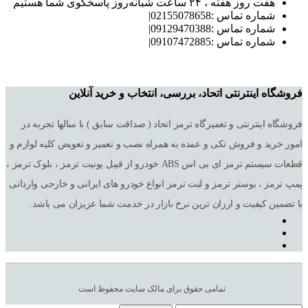
هفت روز هفته ، ۲۴ ساعت شبانه‌روز پاسخگوی شما هستیم
شماره تماس :02155078658|
شماره تماس :09129470388|
شماره تماس :09107472885|
فروشگاه اینترنتی اتحاد، بررسی، انتخاب و خرید آنلاین
فروشگاه اینترنتی و تعمیرگاه ترمز اتحاد ( صداقت سابق ) با سالها تجربه در
امور خرید و فروش تکی و عمده به همراه نصب و تعمیر و تعویض کلیه لوازم و
قطعات سیستم ترمز ای بی اس ABS خودرو از قبیل یونیت ترمز ، بلوک ترمز ،
پمپ ترمز ، بوستر ترمز و لنت ترمز انواع خودرو های ایرانی و خارجی وارداتی
با تضمین کیفیت و ارزان ترین نرخ بازار در خدمت شما عزیزان می باشد.
تمامی حقوق برای مالک سایت محفوظ است