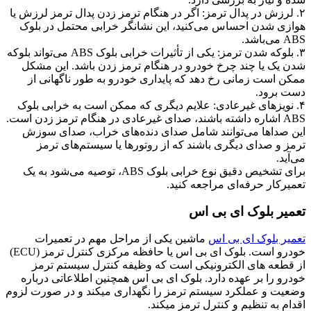
۲. لرزش در پدال ترمز: اگر در هنگام ترمز زدن پدال ترمز لرزش یا
هوازی شدن احساس می‌کنید، این نشانگر خرابی محتمل در بلوک
ABS می‌باشد.
۳. بلوکه شدن ترمز: یکی از تأثیرات خرابی بلوک ABS می‌تواند بلوکه
شدن یک یا چند چرخ خودرو در هنگام ترمز زدن باشد. این مشکل
ممکن است زمانی رخ دهد که پایداری خودرو به طور ناگهانی از
دست برود.
۴. نویزهای غیرعادی: علایم دیگری که ممکن است به خرابی بلوک
ABS اشاره داشته باشند، صدای غیرعادی در هنگام ترمز زدن است.
این صداها می‌توانند شامل صدای دنده‌های خراب، صدای سوزش
ترمز و صدای دیگری باشند که از روتورها یا سیستم‌های ترمز
می‌آید.
برای تشخیص دقیق نوع خرابی بلوک ABS، توصیه می‌شود به یک
تعمیرکار حرفه‌ای مراجعه کنید.
تعمیر بلوک ای بی اس
تعمیر بلوک ای بی اس
ماشین یکی از مراحل مهم در تعمیرات
خودرو است. بلوک ای بی اس یا حافظه مرکزی کنترل ترمز (ECU)
از قطعه­ های الکترونیکی است که وظیفه کنترل سیستم ترمز
خودرو را بر عهده دارد. بلوک ای بی اس همچنین اطلاعاتی درباره
وضعیت و عملکرد سیستم ترمز را نگهداری می­کند و در صورت لزوم
اقدام به تنظیم و کنترل ترمز می­کند.