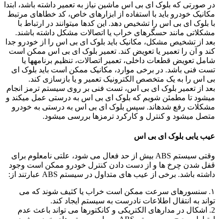
در صورتی که بلوک ای بی اس ماشین نیاز به تعمیر داشته باشد، ابتدا
مکانیک خودرو باید با استفاده از ابزارهای خاص، کد خطاهای مرتبط
با بلوک ای بی اس را تشخیص دهد. این کدها می­توانند در ارتباط با
مشکلاتی مانند حسگرهای خراب یا اتصالات مشکل داشته باشند.
بعد از تشخیص مشکل، مکانیک باید بلوک ای بی اس را از خودرو جدا
کند و آن را تعمیر یا تعویض کند. تعمیر بلوک ای بی اس ممکن است
شامل تعویض قطعات داخلی، تعمیر اتصالات، تنظیم برنامه­ها یا
تست فنی باشد. در برخی موارد، مکانیک ممکن است باید بلوک ای
بی اس را به یک متخصص الکترونیک تعمیر و یا بازسازی کند.
بعد از تعمیر بلوک ای بی اس، تست فنی بر روی سیستم ترمز انجام
می­شود تا مطمئن شویم که بلوک ای بی اس به درستی عمل می­کند و
مشکلات رفع شده­اند. سپس بلوک ای بی اس به درستی به خودرو
متصل می­شود و کنترل و کارکرد ترمزها بررسی می­شود.
عیب یابی بلوک ای بی اس
وقتی سیستم ABS بیش از حد فعال می شود، علتی نامعلوم برای
قفل شدن چرخ ها و از دست دادن کنترل خودرو ممکن است وجود
داشته باشد. برخی از عیب های متداول در سیستم ABS عبارتند از:
۱. سنسورهای سرعت ممکن است خراب یا کثیف شوند که می
تواند به انتقال اطلاعات نادرست به سیستم ایجاد کند.
2. اشکال در مدارهای الکتریکی و کانکتورها می تواند باعث عدم