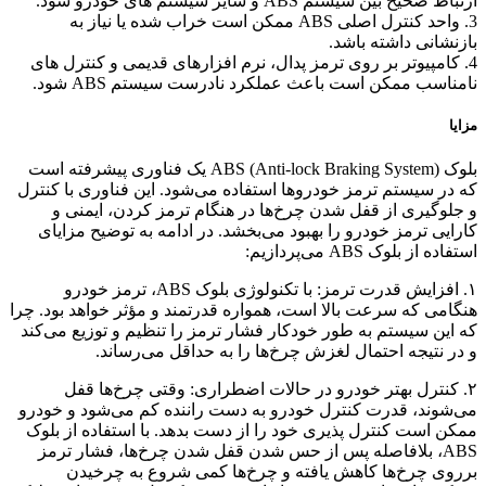
ارتباط صحیح بین سیستم ABS و سایر سیستم های خودرو شود.
3. واحد کنترل اصلی ABS ممکن است خراب شده یا نیاز به
بازنشانی داشته باشد.
4. کامپیوتر بر روی ترمز پدال، نرم افزارهای قدیمی و کنترل های
نامناسب ممکن است باعث عملکرد نادرست سیستم ABS شود.
مزایا
بلوک ABS (Anti-lock Braking System) یک فناوری پیشرفته است
که در سیستم ترمز خودروها استفاده می‌شود. این فناوری با کنترل
و جلوگیری از قفل شدن چرخ‌ها در هنگام ترمز کردن، ایمنی و
کارایی ترمز خودرو را بهبود می‌بخشد. در ادامه به توضیح مزایای
استفاده از بلوک ABS می‌پردازیم:
۱. افزایش قدرت ترمز: با تکنولوژی بلوک ABS، ترمز خودرو
هنگامی که سرعت بالا است، همواره قدرتمند و مؤثر خواهد بود. چرا
که این سیستم به طور خودکار فشار ترمز را تنظیم و توزیع می‌کند
و در نتیجه احتمال لغزش چرخ‌ها را به حداقل می‌رساند.
۲. کنترل بهتر خودرو در حالات اضطراری: وقتی چرخ‌ها قفل
می‌شوند، قدرت کنترل خودرو به دست راننده کم می‌شود و خودرو
ممکن است کنترل پذیری خود را از دست بدهد. با استفاده از بلوک
ABS، بلافاصله پس از حس شدن قفل شدن چرخ‌ها، فشار ترمز
برروی چرخ‌ها کاهش یافته و چرخ‌ها کمی شروع به چرخیدن