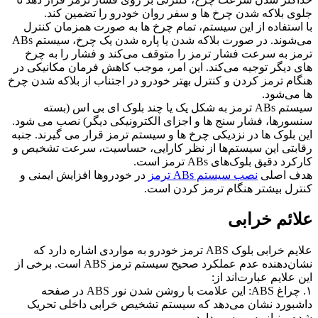
جلوی بلاکه شدن چرخ ها و سفر روان خودرو را تضمین کند.
با استفاده از این سیستم، تمام چرخ ها به صورت همزمان کنترل
می‌شوند. در صورت بلاکه شدن یا پاره شدن یک چرخ، سیستم ABs
ترمز به سرعت فشار ترمز را متوقف می‌کند و فشار را به چرخ
های دیگر توجیه می‌کند. این امر، موجب کاهش فرمان مکانیکی در
هنگام ترمز کردن و کنترل بهتر خودرو در اجتناب از بلاکه شدن چرخ
ها می‌شود.
سیستم ABs ترمز به شکل یک یا چند بلوک ای بی اس (بسته
سنسورها، فشار سنج ها و اجزای الکترونیکی دیگر) نصب می شود.
این بلوک ها در نزدیکی چرخ ها و سیستم ترمز قرار می گیرند. جنبه
رقابتی این سیستم‌ها از نظر کارایی، حساسیت، سرعت تشخیص و
کارکرد دقیق بلوک‌های ABs ترمز است.
هدف اصلی
نصب سیستم ABs ترمز
در خودروها افزایش ایمنی و
کنترل بیشتر هنگام ترمز کردن است.
علائم خرابی
علایم خرابی بلوک ABS ترمز خودرو به مواردی اشاره دارد که
نشان‌دهنده عدم عملکرد صحیح سیستم ترمز ABS است. برخی از
این علایم عبارت‌اند از:
۱. چراغ ABS: این علامت با روشن شدن نور ABS در صفحه
داشبورد نشان می‌دهد که سیستم تشخیص خرابی داخلی تحریک
شده و نیاز به بررسی دارد.