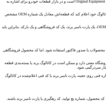
شماره OEM به کدی اشاره دارد که معمولاً توسط خودروساز یا تولیدکننده اصلی برای یک قطعه تعریف می‌شود. OEM مخفف Original Equipment Manufacturer است و در بازار قطعات خودرو برای اشاره به
شماره OEM دیسک و صفحه می‌تواند به شناسایی قطعه اصلی یا قطعات معادل کمک کند. برای مثال، یک برند افترمارکت ممکن است در کاتالوگ خود اعلام کند که قطعه‌اش معادل یک شماره OEM مشخص
با این حال، شماره OEM همیشه همان کدی نیست که روی جعبه برندهای مختلف می‌بینید. ممکن است یک قطعه چند کد داشته باشد؛ یک کد OEM، یک پارت نامبر برند، یک کد فروشگاهی و یک بارکد. بنابراین باید
دی محصولات یا صدور فاکتور استفاده شود. اما کد محصول فروشگاهی
یف کرده باشد. این کد فقط در سیستم همان فروشگاه معنی دارد و ممکن است در کاتالوگ برند یا بسته‌بندی قطعه
 دچار سردرگمی شود.
نی روی جعبه، پارت نامبر برند یا کد فنی اعلام‌شده در کاتالوگ
حصول، شماره بچ تولید، کد رهگیری یا پارت نامبر برند باشند.