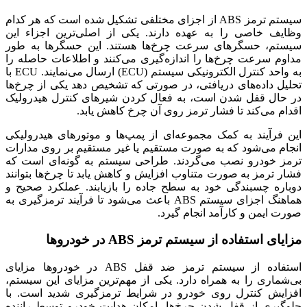
سیستم ترمز ABS از اجزای مختلفی تشکیل شده است که هر کدام
وظایف خاصی را به عهده دارند. یکی از اصلی‌ترین اجزاء این
سیستم، حسگرهای سرعت چرخ‌ها هستند. این حسگرها به طور
مداوم سرعت چرخ‌ها را اندازه‌گیری می‌کنند و اطلاعات حاصله را
به واحد کنترل الکترونیکی سیستم (ECU) ارسال می‌نمایند. ECU با
تحلیل داده‌های دریافتی، در صورتی که تشخیص دهد یکی از چرخ‌ها
در حال قفل شدن است، به فعال کردن شیرهای کنترل هیدرولیک
اقدام می‌کند تا فشار ترمز روی آن چرخ کاهش یابد.
این فرآیند به کمک مجموعه‌ای از پمپ‌ها و موتورهای هیدرولیکی
انجام می‌شود که به صورت مستقیم یا غیر مستقیم بر روی مدارات
ترمز خودرو نصب می‌گردند. طراحی سیستم به گونه‌ای است که
فشار ترمز به صورت متناوب افزایش و کاهش یابد تا چرخ‌ها بتوانند
دوباره چسبندگی خود به سطح جاده را بازیابند. عملکرد صحیح و
هماهنگ اجزای سیستم ABS باعث می‌شود تا فرآیند ترمزگیری به
صورت ایمن و کارآمد انجام گیرد.
مزایای استفاده از سیستم ترمز ABS در خودروها
استفاده از سیستم ترمز ضد قفل ABS در خودروها مزایای
بی‌شماری را به همراه دارد. یکی از مهم‌ترین مزایای این سیستم،
افزایش کنترل روی خودرو در شرایط ترمزگیری شدید است. با
جلوگیری از قفل شدن چرخ‌ها، امکان هدایت خودرو توسط راننده