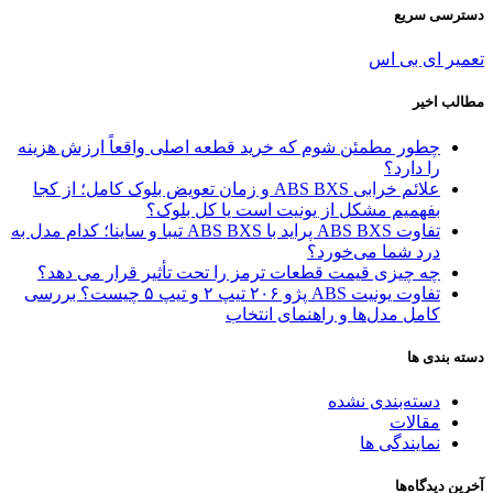
دسترسی سریع
تعمیر ای بی اس
مطالب اخیر
چطور مطمئن شوم که خرید قطعه اصلی واقعاً ارزش هزینه
را دارد؟
علائم خرابی ABS BXS و زمان تعویض بلوک کامل؛ از کجا
بفهمیم مشکل از یونیت است یا کل بلوک؟
تفاوت ABS BXS پراید با ABS BXS تیبا و ساینا؛ کدام مدل به
درد شما می‌خورد؟
چه چیزی قیمت قطعات ترمز را تحت تأثیر قرار می دهد؟
تفاوت یونیت ABS پژو ۲۰۶ تیپ ۲ و تیپ ۵ چیست؟ بررسی
کامل مدل‌ها و راهنمای انتخاب
دسته بندی ها
دسته‌بندی نشده
مقالات
نمایندگی ها
آخرین دیدگاه‌ها