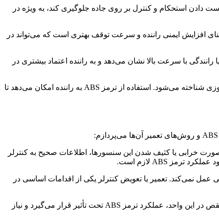
ا کنترل بر خودرو را حفظ کند و از از دست دادن استحکام و کنترل بر روی جاده جلوگیری کند، به ویژه در
. این به معنای افزایش ایمنی راننده و سرعت توقف بهتری است که می‌تواند در
ر محلات شهری یا رانندگی با سرعت بالا نشان می‌دهد و به راننده اعتماد بیشتری در
با توجه به اهمیت و تأثیرگذاری ترمز ABS بر عملکرد و ایمنی خودرو، این فناوری به عنوان یکی از اجزای حیاتی و پیشرفته در خودروهای امروزی شناخته می‌شود. استفاده از ترمز ABS به راننده امکان می‌دهد تا
رعت چرخ‌ها را اندازه گیری می‌کنند. در صورت خرابی یا کثیف شدن این سنسورها، اطلاعات صحیح به کنترلر
: کنترلر یا ماژول ABS مسئول مدیریت عملکرد ترمز است. در صورت خرابی یا نقص در کنترلر، ترمز ABS به درستی عمل نمی‌کند. تعمیر یا تعویض کنترلر یکی از اقدامات اساسی در
۳. واحد هیدرولیک: واحد هیدرولیک ترمز ABS برای کنترل فشار ترمز و جلوگیری از قفل شدن چرخ‌ها استفاده می‌شود. در صورت خرابی یا نقص در این واحد، عملکرد ترمز ABS تحت تأثیر قرار می‌گیرد و نیاز