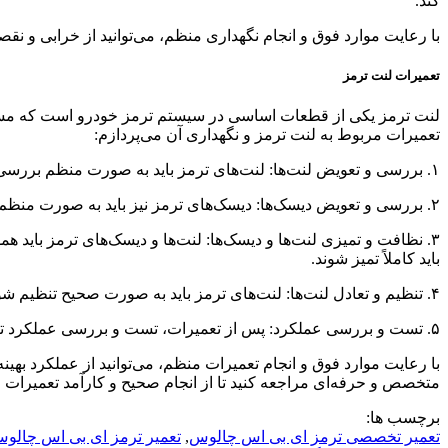
کند.
با رعایت موارد فوق و انجام نگهداری منظم، می‌توانید از خرابی و نقصان سیستم ترمز ABS خودرو جلوگیری کرده و از عملکرد بهینه این سیستم برای ا
تعمیرات لنت ترمز
لنت ترمز یکی از قطعات اساسی در سیستم ترمز خودرو است که مسئول 
تعمیرات مربوط به لنت ترمز و نگهداری آن می‌پردازم:
۱. بررسی و تعویض لنت‌ها: لنت‌های ترمز باید به صورت منظم بررسی شوند. در صورتی که ضخامت لنت به حد حداقل رسیده باشد، باید لنت‌ها تعویض شوند تا ایمنی و عملکرد ترمز بهینه باقی بماند.
۲. بررسی و تعویض دیسک‌ها: دیسک‌های ترمز نیز باید به صورت منظم بررسی شوند. در صورت خرابی، فرسایش یا ترک‌های جدی در دیسک، باید دیسک‌ها تعویض شوند تا عملکرد ترمز بهینه باقی بماند.
۳. نظافت و تمیزی لنت‌ها و دیسک‌ها: لنت‌ها و دیسک‌های ترمز باید ه
باید کاملاً تمیز شوند.
۴. تنظیم و تعادل لنت‌ها: لنت‌های ترمز باید به صورت صحیح تنظیم شوند تا تماس مناسبی با دیسک داشته باشند. همچنین، تعادل بین لنت‌های جلو و عقب باید حفظ شود تا عملکرد ترمز متعادل باشد.
۵. تست و بررسی عملکرد: پس از تعمیرات، تست و بررسی عملکرد ترمز ضروری است. این اقدام به شما اطمینان می‌دهد که ترمز خودرو به درستی عمل می‌کند و ایمنی شما حفظ می‌شود.
با رعایت موارد فوق و انجام تعمیرات منظم، می‌توانید از عملکرد بهین
متخصص و حرفه‌ای مراجعه کنید تا از انجام صحیح و کارآمد تعمیرات 
برچسب ها:
تعمیر تخصصی ترمز ای بی اس چالوس
,
تعمیر ترمز ای بی اس چالو