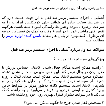
سخن پایانی درباره آشنایی با اجزای سیستم ترمز ضد قفل
آشنایی با اجزای سیستم ترمز ضد قفل به این جهت اهیمت دارد که
در شرایط سخت جاده ای بتوانید حتی کوچکترین ایرادات را به
سرعت برطرف نموده و شرایط رانندگی ایمن داشته باشید. هرگونه
نقص فنی ماشین خود را در اسرع وقت به کمک یک تعمیرکار حرفه
ای برطرف کنید.بهتره در پایان هم مقاله
تامین کننده لوازم ترمز
را
مطالعه کنید.
سوالات متداول درباره آشنایی با اجزای سیستم ترمز ضد قفل
ویژگی‌های سیستم ABS چیست؟
۱-راننده ممکن است هنگام فعال شدن ABS، احساس لرزش یا
ضربه‌زدن در پدال ترمز کند. این حس طبیعی است و نشان ‌دهنده
عملکرد صحیح سیستم ABS است. ممکن است صدای کلیک یا زوزه
خفیف از سیستم ترمز شنیده شود که به دلیل عملکرد پمپ و
شیرهای ABS است. سیستم ABS به‌طور مؤثر در شرایط خاص
بهبود کنترل و ایمنی خودرو را فراهم می‌آورد و به راننده کمک
می‌کند تا در شرایط دشوار کنترل بهتری روی خودرو داشته باشد.
۲-تشخیص قفل شدن چرخ ‌ها چگونه ممکن می شود؟