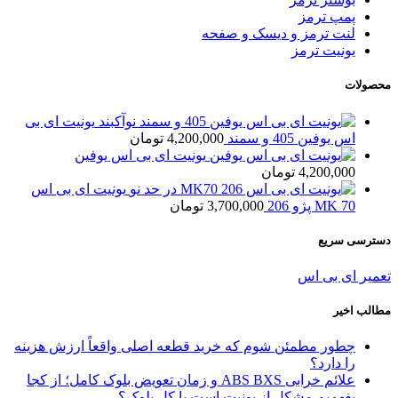
پمپ ترمز
لنت ترمز و دیسک و صفحه
یونیت ترمز
محصولات
یونیت ای بی
اس یوفین 405 و سمند
4,200,000
تومان
یونیت ای بی اس یوفین
4,200,000
تومان
یونیت ای بی اس
MK 70 پژو 206
3,700,000
تومان
دسترسی سریع
تعمیر ای بی اس
مطالب اخیر
چطور مطمئن شوم که خرید قطعه اصلی واقعاً ارزش هزینه
را دارد؟
علائم خرابی ABS BXS و زمان تعویض بلوک کامل؛ از کجا
بفهمیم مشکل از یونیت است یا کل بلوک؟