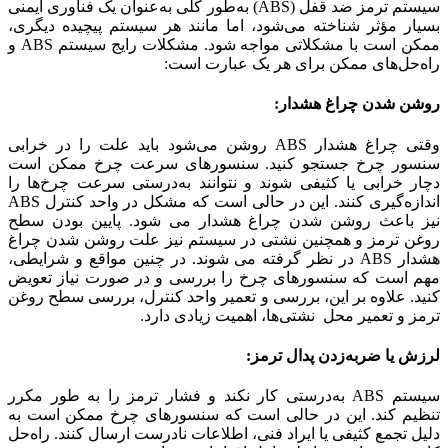
سیستم ترمز ضد قفل (ABS) به‌طور کلی به‌عنوان یک فناوری ایمنی
بسیار مؤثر شناخته می‌شود، اما مانند هر سیستم پیچیده دیگری،
ممکن است با مشکلاتی مواجه شود. مشکلات رایج سیستم ABS و
راه‌حل‌های ممکن برای هر یک عبارت است:
روشن شدن چراغ هشدار:
وقتی چراغ هشدار ABS روشن می‌شود باید علت را در خرابی
سنسور چرخ جستجو کنید. سنسورهای سرعت چرخ ممکن است
دچار خرابی یا کثیفی شوند و نتوانند به‌درستی سرعت چرخ‌ها را
اندازه‌گیری کنند. این در حالی است که مشکل در واحد کنترل ABS
نیز باعث روشن شدن چراغ هشدار می شود. پایین بودن سطح
روغن ترمز و همچنین نشتی در سیستم نیز علت روشن شدن چراغ
هشدار ABS در نظر گرفته می شوند. در چنین مواقع و شرایطی،
مهم است که سنسورهای چرخ را بررسی و در صورت نیاز تعویض
کنید. علاوه بر این، بررسی و تعمیر واحد کنترل، بررسی سطح روغن
ترمز و تعمیر محل نشتی‌ها، اهمیت زیادی دارد.
لرزش یا ضربه‌زدن پدال ترمز:
سیستم ABS به‌درستی کار نکند و فشار ترمز را به‌ طور مکرر
تنظیم کند. این در حالی است که سنسورهای چرخ ممکن است به
دلیل تجمع کثیفی یا ایراد فنی، اطلاعات نادرست ارسال کنند. راه‌حل