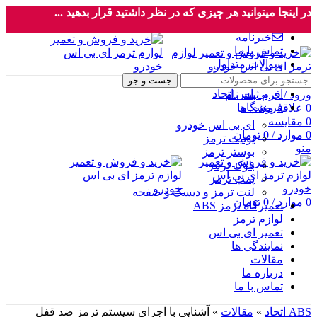
در اینجا میتوانید هر چیزی که در نظر داشتید قرار بدهید ...
خبرنامه
تماس با ما
سوالات متداول
جست و جو
ای بی اس اتحاد
ورود / فرم ثبت نام
فروشگاه
0
علاقه مندی ها
0
مقایسه
ای بی اس خودرو
0
موارد
/
0
تومان
یونیت ترمز
منو
بوستر ترمز
بلوک ترمز
پمپ ترمز
لنت ترمز و دیسک و صفحه
0
موارد
/
0
تومان
تعمیرگاه ترمز ABS
لوازم ترمز
تعمیر ای بی اس
نمایندگی ها
مقالات
درباره ما
تماس با ما
ABS اتحاد
»
مقالات
»
آشنایی با اجزای سیستم ترمز ضد قفل