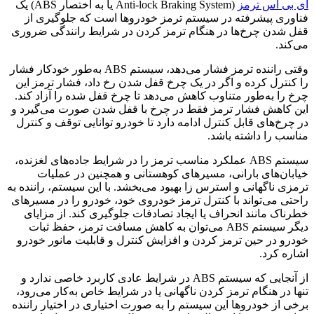
ای بی اس ترمز
(Anti-lock Braking System یا به اختصار ABS) یک
فناوری پیشرفته در سیستم ترمز خودروها است که جلوگیری از
قفل شدن چرخ‌ها در هنگام ترمز کردن در شرایط رانندگی ضروری
می‌کند.
وقتی راننده ترمز فشار می‌دهد، سیستم ABS به‌طور خودکار فشار
را کنترل کرده و اگر در یک چرخ قفل شدن رخ داد، فشار ترمز این
چرخ را به‌طور متناوب کاهش می‌دهد تا چرخ قفل شده را آزاد کند.
این کاهش فشار ترمز فقط در چرخ با قفل شدن صورت می‌گیرد و
در چرخ‌های قابل کنترل ادامه دارد تا خودرو توانایی توقف و کنترل
مناسب را داشته باشد.
سیستم ABS عملکرد مناسب ترمز را در شرایط جاده‌های لغزنده،
خیابان‌های بارانی، مسیرهای کوهستانی و همچنین در عملیات
ترمزی ناگهانی و استرس زا بهبود می‌بخشد. با این سیستم، راننده به
راحتی می‌تواند با کنترل ترمز خودروی خود، خودرو را در مسیرهای
خطرناک مانند انحراف یا ایجاد تصادفات جلوگیری کند. از مزایای
دیگر سیستم ABS می‌توان به کاهش مسافت ترمز، حفظ ثبات
خودرو در حین ترمز کردن و افزایش کنترل و قابلیت مانور خودرو
اشاره کرد.
از آنجایی که سیستم ABS در شرایط عادی کاربرد خاصی ندارد و
تنها در هنگام ترمز کردن ناگهانی یا در شرایط خاص به‌کار می‌رود،
برخی از خودروها این سیستم را به صورت اختیاری در اختیار راننده