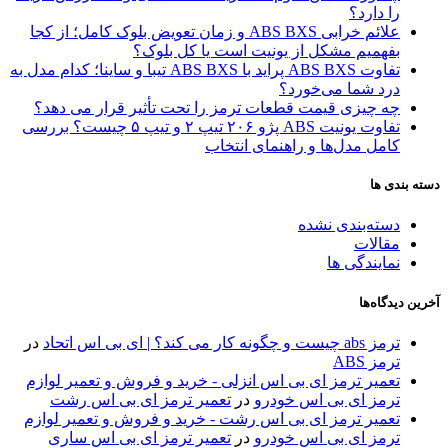
را دارد؟
علائم خرابی ABS BXS و زمان تعویض بلوک کامل؛ از کجا
بفهمیم مشکل از یونیت است یا کل بلوک؟
تفاوت ABS BXS پراید با ABS BXS تیبا و ساینا؛ کدام مدل به
درد شما می‌خورد؟
چه چیزی قیمت قطعات ترمز را تحت تأثیر قرار می دهد؟
تفاوت یونیت ABS پژو ۲۰۶ تیپ ۲ و تیپ ۵ چیست؟ بررسی
کامل مدل‌ها و راهنمای انتخاب
دسته بندی ها
دسته‌بندی نشده
مقالات
نمایندگی ها
آخرین دیدگاه‌ها
ترمز abs چیست و چگونه کار می کند؟ | ای بی اس اتحاد
در
ترمز ABS
تعمیر ترمز ای بی اس انزلی - خرید و فروش و تعمیر لوازم
ترمز ای بی اس خودرو
در
تعمیر ترمز ای بی اس رشت
تعمیر ترمز ای بی اس رشت - خرید و فروش و تعمیر لوازم
ترمز ای بی اس خودرو
در
تعمیر ترمز ای بی اس ساری