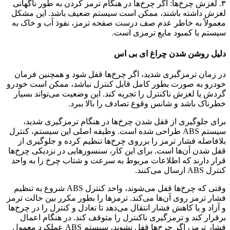
۳. لغزش چرخ‌ها: اگر چرخ‌ها در هنگام ترمز کردن به طور ناگهانی
لغزش داشته باشند، ممکن است سیستم ضعیف باشد. این مشکل
معمولاً به خاطر عدم صف درست صفحه ترمز، نفوذ آب و خاک به
سیستم یا کمبود مایع ترمزی است.
دلیل روشن شدن چراغ ای بی اس
در زمان ترمزگیری شدید، اگر چرخ‌ها قفل شود و همچنین فرمان
خودرو به صورت بطور کامل قابل کنترل نباشد، ممکن است خودرو
گردش یا لغزش ناکنترل را تجربه کند. این وضعیت می‌تواند بسیار
خطرناک باشد و شانس وقوع تصادف را بالا ببرد.
برای جلوگیری از قفل شدن چرخ‌ها در هنگام ترمزگیری شدید،
سیستم ABS طراحی شده است. وظیفه اصلی این سیستم، کنترل
بلافاصله فشار ترمز را برروی چرخ‌ها تنظیم کرده و جلوگیری از
قفل شدن آن‌ها است. برای این کار، سنسورهایی در نزدیکی چرخ‌ها
قرار دارند که اطلاعات مربوط به سرعت و شتاب چرخ را به واحد
کنترل ABS ارسال می‌کنند.
وقتی که چرخ‌ها قفل می‌شوند، واحد کنترل ABS شروع به تنظیم
فشار ترمز روی آن‌ها می‌کند. ترمز‌ها را بطور مکرر بین حالت ترمز
و آزاد و یا کاهش فشار انتقال می‌دهد تا تعادل و کنترل را در چرخ‌ها
برقرار کند و ترمزگیری ناکنترل را متوقف کند. در هنگام اعمال
فشار ترمز، اگر چرخ‌ها قفل نشوند، سیستم ABS عملکرد معمول