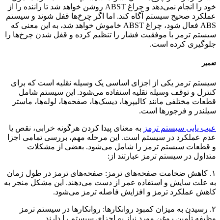
خود را انجام نمی‌دهد و چراغ ABST روشن خواهد شد تا راننده را از
عملکرد صحیح سیستم آگاه کند. اما اگر چرخ‌ها قفل شوند و سیستم
ABS فعال شود، چراغ ABST خاموش خواهد شد، به این معنی که
سیستم ترمز با موفقیت فشار را تنظیم کرده و قفل شدن چرخ‌ها را
جلوگیری کرده است.
تعمیر
سیستم ترمز یکی از اجزای اساسی یک وسیله نقلیه است که برای
کنترل و توقف وسیله نقلیه استفاده می‌شود. این سیستم شامل
قطعات مختلفی مانند کالیپر‌ها، دیسک‌ها، صفحه‌ها، لوله‌ها، ماستر
سیلندر و فرجورها است.
عیب یابی سیستم ترمز
به معنای پیدا کردن هرگونه خرابی، نقص یا
عدم عملکرد در سیستم است. این مرحله مهم، بررسی تمامی اجزا
و قطعات سیستم ترمز را شامل می‌شود. بعضی از مشکلات
متداول در سیستم ترمز عبارتند از:
۱. کاهش ضخامت صفحه‌های ترمز: صفحه‌های ترمز در طول زمان
به علت سایش و استفاده عمر از دست می‌دهند. این مشکل منجر به
کاهش عملکرد ترمز و افزایش فاصله ترمز می‌شود.
۲. رسیدن به میزان کمبود روانکارها: روانکارها در سیستم ترمز
وظیفه تأمین روغن مورد نیاز به اجزای سیستم را دارند.