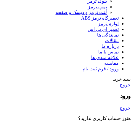
بلوک ترمز
پمپ ترمز
لنت ترمز و دیسک و صفحه
تعمیرگاه ترمز ABS
لوازم ترمز
تعمیر ای بی اس
نمایندگی ها
مقالات
درباره ما
تماس با ما
علاقه مندی ها
مقایسه
ورود / فرم ثبت نام
سبد خرید
خروج
ورود
خروج
هنوز حساب کاربری ندارید؟
ایجاد یک حساب کاربری؟