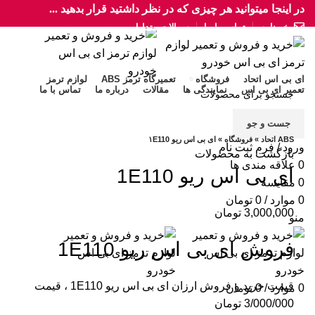
در اینجا میتوانید هر چیزی که در نظر داشتید قرار بدهید ...
خبرنامه
تماس با ما
سوالات متداول
ای بی اس اتحاد
فروشگاه
تعمیرگاه ترمز ABS
لوازم ترمز
تعمیر ای بی اس
نمایندگی ها
مقالات
درباره ما
تماس با ما
برای بزرگنمایی کلیک کنید
جست و جو
ABS اتحاد
»
فروشگاه
»
ای بی اس ریو ۱E110
ورود / فرم ثبت نام
بازگشت به محصولات
0
علاقه مندی ها
ای بی اس ریو 1E110
0
مقایسه
0
موارد
/
0
تومان
3,000,000
تومان
منو
فروش ای بی اس ریو 1E110
قیمت خرید و فروش ارزان ای بی اس ریو 1E110 ، قیمت
0
موارد
/
0
تومان
3/000/000 تومان