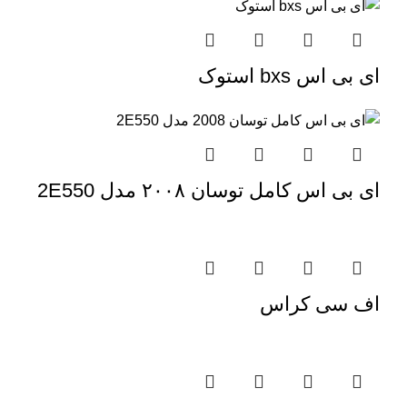
ای بی اس bxs استوک
ای بی اس کامل توسان ۲۰۰۸ مدل 2E550
اف سی کراس