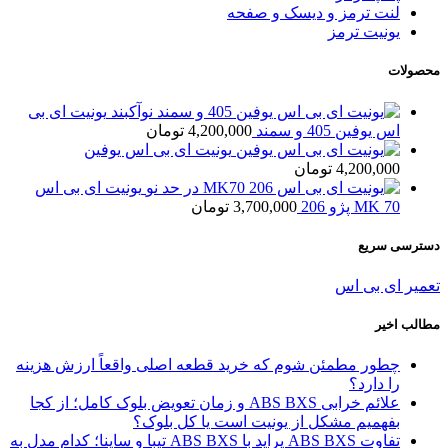
لنت ترمز و دیسک و صفحه
یونیت ترمز
محصولات
یونیت ای بی
اس یوفین 405 و سمند
4,200,000
تومان
یونیت ای بی اس یوفین
4,200,000
تومان
یونیت ای بی اس
MK 70 پژو 206
3,700,000
تومان
دسترسی سریع
تعمیر ای بی اس
مطالب اخیر
چطور مطمئن شوم که خرید قطعه اصلی واقعاً ارزش هزینه
را دارد؟
علائم خرابی ABS BXS و زمان تعویض بلوک کامل؛ از کجا
بفهمیم مشکل از یونیت است یا کل بلوک؟
تفاوت ABS BXS پراید با ABS BXS تیبا و ساینا؛ کدام مدل به