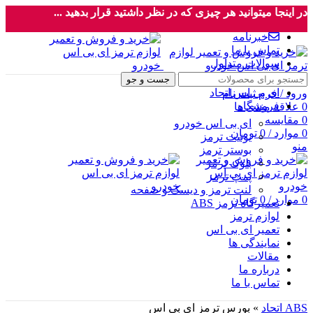
در اینجا میتوانید هر چیزی که در نظر داشتید قرار بدهید ...
خبرنامه
تماس با ما
سوالات متداول
جست و جو
ای بی اس اتحاد
ورود / فرم ثبت نام
فروشگاه
0
علاقه مندی ها
0
مقایسه
ای بی اس خودرو
0
موارد
/
0
تومان
یونیت ترمز
منو
بوستر ترمز
بلوک ترمز
پمپ ترمز
لنت ترمز و دیسک و صفحه
0
موارد
/
0
تومان
تعمیرگاه ترمز ABS
لوازم ترمز
تعمیر ای بی اس
نمایندگی ها
مقالات
درباره ما
تماس با ما
ABS اتحاد
»
بورس ترمز ای بی اس