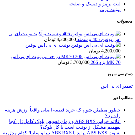
لنت ترمز و دیسک و صفحه
یونیت ترمز
محصولات
یونیت ای بی
اس یوفین 405 و سمند
4,200,000
تومان
یونیت ای بی اس یوفین
4,200,000
تومان
یونیت ای بی اس
MK 70 پژو 206
3,700,000
تومان
دسترسی سریع
تعمیر ای بی اس
مطالب اخیر
چطور مطمئن شوم که خرید قطعه اصلی واقعاً ارزش هزینه
را دارد؟
علائم خرابی ABS BXS و زمان تعویض بلوک کامل؛ از کجا
بفهمیم مشکل از یونیت است یا کل بلوک؟
تفاوت ABS BXS پراید با ABS BXS تیبا و ساینا؛ کدام مدل به