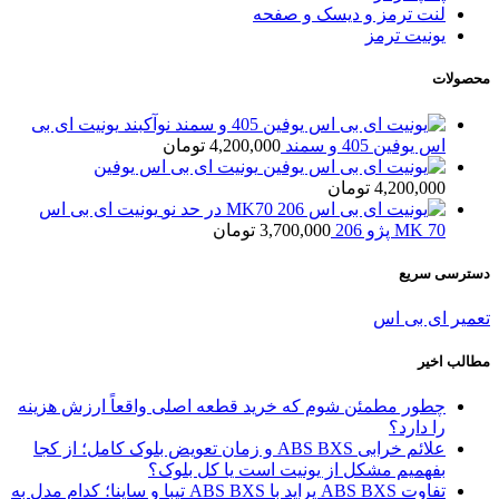
لنت ترمز و دیسک و صفحه
یونیت ترمز
محصولات
یونیت ای بی
اس یوفین 405 و سمند
4,200,000
تومان
یونیت ای بی اس یوفین
4,200,000
تومان
یونیت ای بی اس
MK 70 پژو 206
3,700,000
تومان
دسترسی سریع
تعمیر ای بی اس
مطالب اخیر
چطور مطمئن شوم که خرید قطعه اصلی واقعاً ارزش هزینه
را دارد؟
علائم خرابی ABS BXS و زمان تعویض بلوک کامل؛ از کجا
بفهمیم مشکل از یونیت است یا کل بلوک؟
تفاوت ABS BXS پراید با ABS BXS تیبا و ساینا؛ کدام مدل به