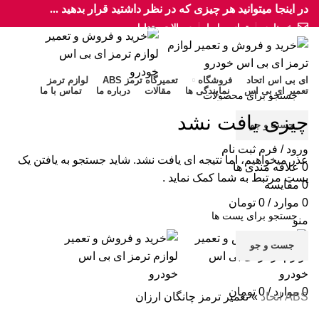
در اینجا میتوانید هر چیزی که در نظر داشتید قرار بدهید ...
خبرنامه
تماس با ما
سوالات متداول
ای بی اس اتحاد
فروشگاه
تعمیرگاه ترمز ABS
لوازم ترمز
تعمیر ای بی اس
نمایندگی ها
مقالات
درباره ما
تماس با ما
ABS اتحاد
»
تعمیر ترمز چانگان ارزان
چیزی یافت نشد
جست و جو
ورود / فرم ثبت نام
عذر میخواهیم، اما نتیجه ای یافت نشد. شاید جستجو به یافتن یک
0
علاقه مندی ها
پست مرتبط به شما کمک نماید .
0
مقایسه
0
موارد
/
0
تومان
منو
جست و جو
0
موارد
/
0
تومان
ABS اتحاد
»
تعمیر ترمز چانگان ارزان