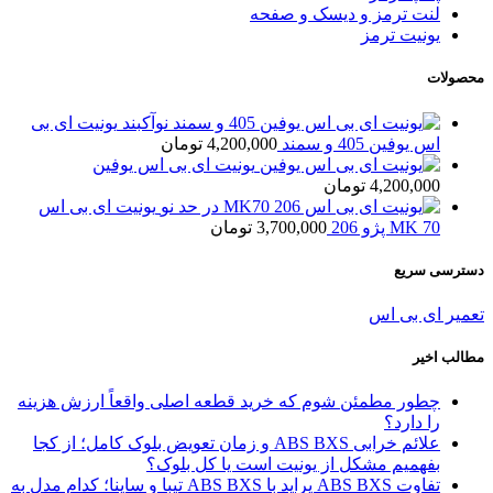
لنت ترمز و دیسک و صفحه
یونیت ترمز
محصولات
یونیت ای بی
اس یوفین 405 و سمند
4,200,000
تومان
یونیت ای بی اس یوفین
4,200,000
تومان
یونیت ای بی اس
MK 70 پژو 206
3,700,000
تومان
دسترسی سریع
تعمیر ای بی اس
مطالب اخیر
چطور مطمئن شوم که خرید قطعه اصلی واقعاً ارزش هزینه
را دارد؟
علائم خرابی ABS BXS و زمان تعویض بلوک کامل؛ از کجا
بفهمیم مشکل از یونیت است یا کل بلوک؟
تفاوت ABS BXS پراید با ABS BXS تیبا و ساینا؛ کدام مدل به