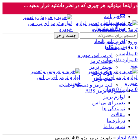
در اینجا میتوانید هر چیزی که در نظر داشتید قرار بدهید ...
خبرنامه
تماس با ما
سوالات متداول
جست و جو
ای بی اس اتحاد
ورود / فرم ثبت نام
فروشگاه
0
علاقه مندی ها
0
مقایسه
ای بی اس خودرو
0
موارد
/
0
تومان
یونیت ترمز
منو
بوستر ترمز
بلوک ترمز
پمپ ترمز
لنت ترمز و دیسک و صفحه
0
موارد
/
0
تومان
تعمیرگاه ترمز ABS
لوازم ترمز
تعمیر ای بی اس
نمایندگی ها
مقالات
درباره ما
تماس با ما
ABS اتحاد
»
تقویت ترمز پژو 405 تضمینی