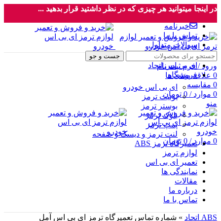
در اینجا میتوانید هر چیزی که در نظر داشتید قرار بدهید ...
خبرنامه
تماس با ما
سوالات متداول
جست و جو
ای بی اس اتحاد
ورود / فرم ثبت نام
فروشگاه
0
علاقه مندی ها
0
مقایسه
ای بی اس خودرو
0
موارد
/
0
تومان
یونیت ترمز
منو
بوستر ترمز
بلوک ترمز
پمپ ترمز
لنت ترمز و دیسک و صفحه
0
موارد
/
0
تومان
تعمیرگاه ترمز ABS
لوازم ترمز
تعمیر ای بی اس
نمایندگی ها
مقالات
درباره ما
تماس با ما
ABS اتحاد
»
شماره تماس تعمیرگاه ترمز ای بی اس آمل