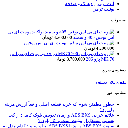
لنت ترمز و دیسک و صفحه
یونیت ترمز
محصولات
یونیت ای بی
اس یوفین 405 و سمند
4,200,000
تومان
یونیت ای بی اس یوفین
4,200,000
تومان
یونیت ای بی اس
MK 70 پژو 206
3,700,000
تومان
دسترسی سریع
تعمیر ای بی اس
مطالب اخیر
چطور مطمئن شوم که خرید قطعه اصلی واقعاً ارزش هزینه
را دارد؟
علائم خرابی ABS BXS و زمان تعویض بلوک کامل؛ از کجا
بفهمیم مشکل از یونیت است یا کل بلوک؟
تفاوت ABS BXS پراید با ABS BXS تیبا و ساینا؛ کدام مدل به