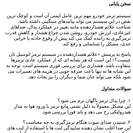
سخن پایانی
سیستم ترمز خودرو مهم ترین عامل ایمنی آن است و کوچک ترین
نقص در این سیستم می تواند پیامدهای سنگینی داشته باشد.
شناخت علائم هشداردهنده مانند تغییر در عملکرد پدال، صداهای
غیرعادی، لرزش خودرو، روشن شدن چراغ هشدار و کاهش قدرت
ترمزگیری به راننده کمک می کند پیش از وقوع حادثه یا خرابی
جدی، مشکل را شناسایی و رفع کند.
پاسخ به پرسش «علائم هشداردهنده در سیستم ترمز اتومبیل تان
چیست؟» این است که هر نشانه ای که از عملکرد عادی ترمزها
متفاوت باشد، هشداری برای بررسی فوری سیستم است. توجه به
این نشانه ها نه تنها باعث صرفه جویی در هزینه های تعمیرات می
شود بلکه می تواند جان شما و دیگران را نیز نجات دهد.
سوالات متداول
۱. چرا پدال ترمز ناگهان نرم می شود؟
این مشکل معمولاً به دلیل نشتی مایع ترمز یا ورود هوا به مدار
هیدرولیکی رخ می دهد و باید فوراً بررسی شود.
۲. شنیدن صدای سوت هنگام ترمزگیری به چه معناست؟
این صدا اغلب نشان دهنده ساییدگی لنت ها یا استفاده از لنت های