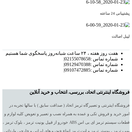
پشتیبانی 24 ساعته
لیبل اصالت
هفت روز هفته ، ۲۴ ساعت شبانه‌روز پاسخگوی شما هستیم
شماره تماس :02155078658|
شماره تماس :09129470388|
شماره تماس :09107472885|
فروشگاه اینترنتی اتحاد، بررسی، انتخاب و خرید آنلاین
فروشگاه اینترنتی و تعمیرگاه ترمز اتحاد ( صداقت سابق ) با سالها تجربه در
امور خرید و فروش تکی و عمده به همراه نصب و تعمیر و تعویض کلیه لوازم و
قطعات سیستم ترمز ای بی اس ABS خودرو از قبیل یونیت ترمز ، بلوک ترمز ،
پمپ ترمز ، بوستر ترمز و لنت ترمز انواع خودرو های ایرانی و خارجی وارداتی