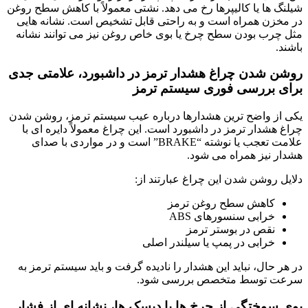
شیلنگ ها یا کالیپرها رخ می دهد. نشتی معمولاً با کاهش سطح روغن
در مخزن همراه است و به راحتی قابل تشخیص است. نشانه هایی
مثل چرب بودن سطح چرخ یا بوی خاص روغن نیز می توانند نشانه
باشند.
روشن شدن چراغ هشدار ترمز در داشبورد، علامتی جدی
برای بررسی فوری سیستم ترمز
یکی از واضح ترین هشدارها درباره عیب سیستم ترمز، روشن شدن
چراغ هشدار ترمز در داشبورد است. این چراغ معمولاً دایره ای با
علامت تعجب یا نوشته “BRAKE” است و در مواردی با صدای
هشدار نیز همراه می شود.
دلایل روشن شدن این چراغ عبارتند از:
کاهش سطح روغن ترمز
خرابی سنسورهای ABS
نقص در بوستر ترمز
خرابی در پمپ یا سیلندر اصلی
در هر حال، نباید این هشدار را نادیده گرفت و باید سیستم ترمز به
سرعت توسط متخصص بررسی شود.
بوی سوختگی از چرخ ها یا دیسک ها، نشانه ای از فشار