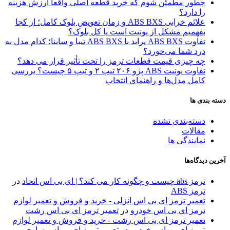
چطور مطمئن شوم که خرید قطعه اصلی واقعاً ارزش هزینه
را دارد؟
علائم خرابی ABS BXS و زمان تعویض بلوک کامل؛ از کجا
بفهمیم مشکل از یونیت است یا کل بلوک؟
تفاوت ABS BXS پراید با ABS BXS تیبا و ساینا؛ کدام مدل به
درد شما می‌خورد؟
چه چیزی قیمت قطعات ترمز را تحت تأثیر قرار می دهد؟
تفاوت یونیت ABS پژو ۲۰۶ تیپ ۲ و تیپ ۵ چیست؟ بررسی
کامل مدل‌ها و راهنمای انتخاب
دسته بندی ها
دسته‌بندی نشده
مقالات
نمایندگی ها
آخرین دیدگاه‌ها
ترمز abs چیست و چگونه کار می کند؟ | ای بی اس اتحاد
در
ترمز ABS
تعمیر ترمز ای بی اس انزلی - خرید و فروش و تعمیر لوازم
ترمز ای بی اس خودرو
در
تعمیر ترمز ای بی اس رشت
تعمیر ترمز ای بی اس رشت - خرید و فروش و تعمیر لوازم
ترمز ای بی اس خودرو
در
تعمیر ترمز ای بی اس ساری