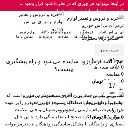
در اینجا میتوانید هر چیزی که در نظر داشتید قرار بدهید ...
خبرنامه
تماس با ما
سوالات متداول
ای بی اس اتحاد
فروشگاه
تعمیرگاه ترمز ABS
لوازم ترمز
تعمیر ای بی اس
نمایندگی ها
مقالات
درباره ما
تماس با ما
ABS اتحاد
»
دسته‌بندی نشده
»
چرا لنت ترمز زود ساییده می‌شود و راه پیشگیری چیست؟
دسته‌بندی نشده
جست و جو
ورود / فرم ثبت نام
چرا لنت ترمز زود ساییده می‌شود و راه پیشگیری
0
علاقه مندی ها
چیست؟
0
مقایسه
0
موارد
/
0
تومان
17
منو
مهر
لنت ترمز یکی از حیاتی‌ترین اجزای سیستم ترمز خودرو است که
مستقیماً وظیفه ایجاد اصطکاک و متوقف کردن خودرو را بر عهده
دارد. کیفیت توقف، ایمنی راننده و سرنشینان و حتی سلامت
دیسک ترمز به عملکرد صحیح لنت‌ها بستگی دارد. با این حال،
0
موارد
/
0
تومان
بسیاری از رانندگان با مشکل ساییدگی زودهنگام لنت ترمز مواجه