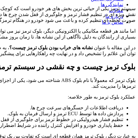
نمایندگی ها
مقالات
نقش ویژه ای در تنظیم فشار ترمز و جلوگیری از قفل شدن چرخ ها دا
درباره ما
صورت لحظه ای تنظیم کرده و باعث می شود خودرو در هنگام ترمزگیر
تماس با ما
اما مانند هر قطعه مکانیکی یا الکترونیکی دیگر، بلوک ترمز نیز می ت
بسیاری از رانندگان به دلیل ناآگاهی از این نشانه ها، تا زمان بروز
در این مقاله با عنوان
نشانه های خراب بودن بلوک ترمز چیست؟
، به 
توان این علائم را تشخیص داد و در نهایت چه راهکارهایی برای پیشگیری
بلوک ترمز چیست و چه نقشی در سیستم ترمز 
بلوک ترمز که معمولاً با نام بلوک S
ترمزها را مدیریت کند.
عملکرد بلوک ترمز به طور خلاصه:
دریافت اطلاعات از حسگرهای سرعت چرخ ها.
پردازش داده ها توسط ECU ترمز و ارسال فرمان به بلوک.
تنظیم فشار هیدرولیکی در خطوط ترمز برای جلوگیری از قفل 
حفظ پایداری خودرو و افزایش کنترل راننده در شرایط اضطرار
به عبارت دیگر، بلوک ترمز همان قطعه ای است که تفاوت بین یک تو