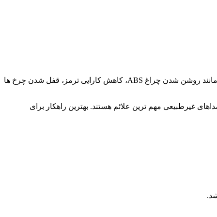
بلوک ترمز یکی از مهم ترین اجزای سیستم ایمنی خودرو است که نقش حیاتی در عملکرد ترمز ضدقفل دارد. خرابی این قطعه با نشانه هایی مانند روشن شدن چراغ ABS، کاهش کارایی ترمز، قفل شدن چرخ ها
ن چراغ ABS، ضعف ترمزگیری، قفل شدن چرخ ها و صداهای غیرطبیعی مهم ترین علائم هستند. بهترین راهکار برای
شد.