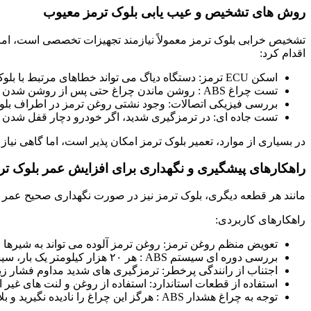
روش های تشخیص و عیب یابی بلوک ترمز معیوب
تشخیص خرابی بلوک ترمز معمولاً نیازمند تجهیزات تخصصی است، اما ب
اقدام کرد:
اسکن ECU ترمز: دستگاه دیاگ می تواند خطاهای مرتبط با بلوک ABS را نمایش دهد.
تست چراغ ABS : روشن ماندن چراغ حتی پس از روشن شدن موتور نشانه خرابی است.
بررسی فیزیکی اتصالات: وجود نشتی روغن ترمز در اطراف بلوک
تست جاده ای: در ترمزگیری شدید، اگر خودرو دچار قفل شدن 
در بسیاری از موارد، تعمیر بلوک ترمز امکان پذیر است، اما گاهی نیاز
راهکارهای پیشگیری و نگهداری برای افزایش عمر بلوک تر
مانند هر قطعه دیگری، بلوک ترمز نیز در صورت نگهداری صحیح عمر ب
راهکارهای کاربردی:
تعویض منظم روغن ترمز: روغن ترمز آلوده می تواند به شیرها 
بررسی دوره ای سیستم ABS : هر ۲۰ هزار کیلومتر یک بار، سیستم ABS باید به طور کامل بررسی شود.
اجتناب از رانندگی پرخطر: ترمزگیری های شدید مداوم فشار زیا
استفاده از قطعات استاندارد: استفاده از روغن و لنت های غیر ا
توجه به چراغ هشدار ABS : هرگز این چراغ را نادیده نگیرید و بلافاصله به تعمیرگاه مراجعه کنید.