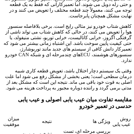
و حتی رله دوبل می شوند. اما تعمیرکارانی که فقط به یک قطعه
توجه می کنند، معمولاً چند قطعه مختلف را تعویض می کنند و در
نهایت مشکل همچنان پابرجاست.
کاهش شتاب خودرو نیز مثالی رایج است. برخی بلافاصله سنسور
هوا را تعویض می کنند، در حالی که کاهش شتاب می تواند ناشی از
گرفتگی اگزوز، خرابی کاتالیست، خرابی توربو، نشتی منیفولد، یا
حتی کیفیت پایین سوخت باشد. این اشتباه زمانی بیشتر می شود که
تعمیرکار دانش کافی از سیستم های جدید مانند توربوشارژ،
سنسورهای هوشمند، ECUهای چندمرحله ای و شبکه CAN خودرو
ندارد.
وقتی یک سیستم دچار اختلال باشد، تعویض قطعه کاری شبیه
درمان سطحی است؛ یعنی بخشی از مشکل رفع می شود اما علت
اصلی به قوت خود باقی می ماند. نتیجه این است که مشکل بعد از
مدتی برمی گردد و راننده دوباره مجبور به پرداخت هزینه می شود.
مقایسه تفاوت میان عیب یابی اصولی و عیب یابی
حدسی در تعمیر خودرو
روش
میزان
ویژگی ها
نتیجه
عیب یابی
موفقیت
بررسی مرحله ای، تست
تشخیص درست