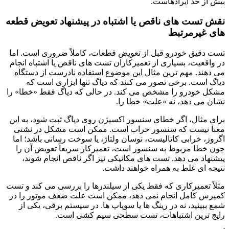
بیش از حد ایرادهاست.
نقش تست های ناقص یا اشتباه در پیشنهاد تعویض قطعه
های غیرمرتبط
تست دقیق خودرو قبل از تعویض قطعات، کاملاً ضروری است. اما
در واقعیت، بسیاری از تعمیرکاران تست های ناقص یا اشتباه انجام
می دهند. مهم ترین مثال این موضوع استفاده نادرست از دستگاه
دیاگ است. برخی تصور می کنند که دیاگ تنها ابزاری است که
مشکل خودرو را مشخص می کند. در حالی که دیاگ فقط «خطا» را
نشان می دهد، نه «علت» خطا را.
برای مثال، اگر خطای سنسور اکسیژن روی دیاگ ثبت شود، به این
معنا نیست که سنسور خراب است. ممکن است مشکل در نشتی
اگزوز، خرابی کاتالیست، نوسان ولتاژ، یا سوخت رسانی باشد؛ اما
چون خطا مربوط به سنسور است، تعمیرکار سریعاً تعویض آن را
پیشنهاد می دهد. تست های مکانیکی نیز اگر ناقص انجام شوند،
نتیجه ای غلط به همراه خواهند داشت.
مثلاً تعمیرکاری که فقط یکی از سیلندرها را بررسی می کند و تست
کمپرس کامل انجام نمی دهد، ممکن است علت ضعف موتور را در
شمع ببینید، نه در رینگ ها یا سوپاپ ها. در سیستم برقی، یکی از
رایج ترین اشتباهات، تست سطحی سیم کشی است.