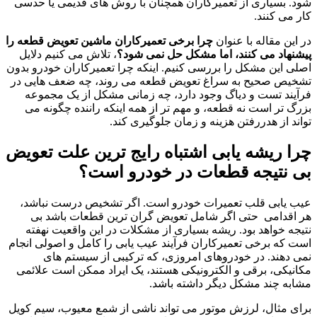
شود. بسیاری از تعمیرکاران همچنان با روش های قدیمی یا حدسی
کار می کنند.
در این مقاله با عنوان
چرا برخی تعمیرکاران ماشین تعویض قطعه را
پیشنهاد می کنند، اما مشکل حل نمی شود؟
، تلاش می کنیم دلایل
اصلی این مشکل را بررسی کنیم. اینکه چرا تعمیرکاران خودرو بدون
تشخیص صحیح به سراغ تعویض قطعه می روند، چه ضعف هایی در
فرآیند تست و دیاگ وجود دارد، چه زمانی مشکل از یک مجموعه
بزرگ تر است نه قطعه، و مهم تر از همه اینکه راننده چگونه می
تواند از هدررفتن هزینه و زمان جلوگیری کند.
چرا ریشه یابی اشتباه رایج ترین علت تعویض
بی نتیجه قطعات در خودرو است؟
عیب یابی قلب تعمیرات خودرو است. اگر تشخیص درست نباشد،
هر اقدامی حتی اگر شامل تعویض گران ترین قطعات باشد بی
نتیجه خواهد بود. ریشه بسیاری از مشکلات در این واقعیت نهفته
است که برخی تعمیرکاران فرآیند عیب یابی را کامل و اصولی انجام
نمی دهند. در خودروهای امروزی، که ترکیبی از سیستم های
مکانیکی، برقی و الکترونیکی هستند، یک ایراد ممکن است علائمی
مشابه چند مشکل دیگر داشته باشد.
برای مثال، لرزش موتور می تواند ناشی از شمع معیوب، سیم کویل