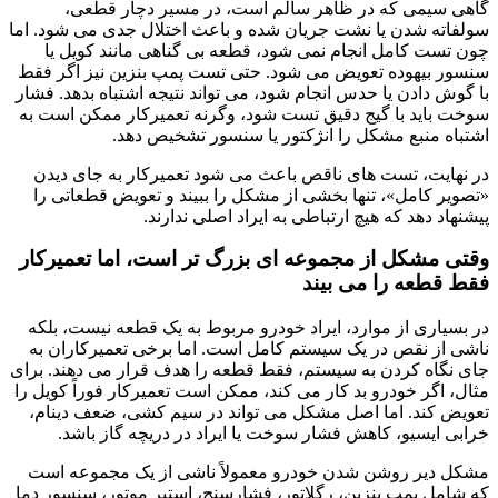
گاهی سیمی که در ظاهر سالم است، در مسیر دچار قطعی،
سولفاته شدن یا نشت جریان شده و باعث اختلال جدی می شود. اما
چون تست کامل انجام نمی شود، قطعه بی گناهی مانند کویل یا
سنسور بیهوده تعویض می شود. حتی تست پمپ بنزین نیز اگر فقط
با گوش دادن یا حدس انجام شود، می تواند نتیجه اشتباه بدهد. فشار
سوخت باید با گیج دقیق تست شود، وگرنه تعمیرکار ممکن است به
اشتباه منبع مشکل را انژکتور یا سنسور تشخیص دهد.
در نهایت، تست های ناقص باعث می شود تعمیرکار به جای دیدن
«تصویر کامل»، تنها بخشی از مشکل را ببیند و تعویض قطعاتی را
پیشنهاد دهد که هیچ ارتباطی به ایراد اصلی ندارند.
وقتی مشکل از مجموعه ای بزرگ تر است، اما تعمیرکار
فقط قطعه را می بیند
در بسیاری از موارد، ایراد خودرو مربوط به یک قطعه نیست، بلکه
ناشی از نقص در یک سیستم کامل است. اما برخی تعمیرکاران به
جای نگاه کردن به سیستم، فقط قطعه را هدف قرار می دهند. برای
مثال، اگر خودرو بد کار می کند، ممکن است تعمیرکار فوراً کویل را
تعویض کند. اما اصل مشکل می تواند در سیم کشی، ضعف دینام،
خرابی ایسیو، کاهش فشار سوخت یا ایراد در دریچه گاز باشد.
مشکل دیر روشن شدن خودرو معمولاً ناشی از یک مجموعه است
که شامل پمپ بنزین، رگلاتور، فشارسنج، استپر موتور، سنسور دما