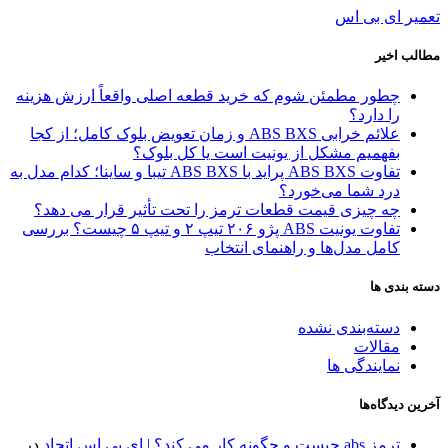
تعمیر ای بی اس
مطالب اخیر
چطور مطمئن شوم که خرید قطعه اصلی واقعاً ارزش هزینه
را دارد؟
علائم خرابی ABS BXS و زمان تعویض بلوک کامل؛ از کجا
بفهمیم مشکل از یونیت است یا کل بلوک؟
تفاوت ABS BXS پراید با ABS BXS تیبا و ساینا؛ کدام مدل به
درد شما می‌خورد؟
چه چیزی قیمت قطعات ترمز را تحت تأثیر قرار می دهد؟
تفاوت یونیت ABS پژو ۲۰۶ تیپ ۲ و تیپ ۵ چیست؟ بررسی
کامل مدل‌ها و راهنمای انتخاب
دسته بندی ها
دسته‌بندی نشده
مقالات
نمایندگی ها
آخرین دیدگاه‌ها
ترمز abs چیست و چگونه کار می کند؟ | ای بی اس اتحاد
در