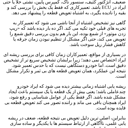
ضعیف، انژکتور کثیف، سنسور ناک، کمپرس پایین، نشتی خلا یا حتی
ایراد در ECU باشد. تعمیرکاری که فقط یک بخش را بررسی کند و
بقیه را نادیده بگیرد، به اشتباه تعویض قطعه را پیشنهاد می دهد.
گاهی نیز تشخیص اشتباه از آنجا ناشی می شود که تعمیرکار به
تجربه های قبلی خود تکیه می کند. اگر ده بار دیده باشد که «ریپ
زدن موتور» از شمع بوده، این بار هم بدون بررسی دقیق شمع را
تعویض می کند، حتی اگر مشکل از تنظیم نبودن زمان جرقه یا
کاهش فشار ریل سوخت باشد.
در بسیاری از مواقع، تعمیرکاران زمان کافی برای بررسی ریشه ای
ایراد اختصاص نمی دهند؛ زیرا برایشان تشخیص سریع تر از تشخیص
دقیق است. اما خودرو دستگاهی نیست که با حدس تعمیر شود.
نتیجه این عملکرد، همان تعویض قطعه های بی ثمر و تکرار مشکل
است.
ریشه یابی اشتباه زمانی بیشتر دیده می شود که ایراد خودرو
چندعاملی باشد؛ یعنی بیش از یک قطعه یا یک سیستم باعث ایجاد
مشکل شده باشد. اگر فقط یکی از عوامل شناسایی و رفع شود،
ایراد همچنان باقی می ماند و راننده تصور می کند تعویض قطعه بی
فایده بوده است.
بنابراین، اصلی ترین دلیل تعویض بی نتیجه قطعه، ضعف در ریشه
یابی علمی، ناآگاهی از ارتباط سیستم ها با یکدیگر و ساده سازی