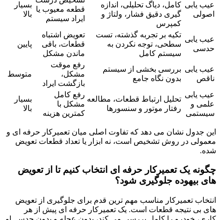
عیب یابی
کامل، دیاگ تحلیلی، اندازه
بسیار
قطعه معیوب یا
اصولی
گیری دقیق فشار، ولتاژ و
بالا
ایراد سیستم
کمپرس
تکیه بر تجربه گذشته، تست
تعویض اشتباه
عیب یابی
سطحی، توجه نکردن به
قطعات، باقی
پایین
حدسی
سیستم کامل
ماندن مشکل
رفع موقت
عیب یابی
بررسی بخشی از سیستم
مشکل،
متوسط
ناقص
بدون نگاه جامع
بازگشت ایراد
عیب یابی
رفع کامل
تحلیل ارتباط قطعات، مطالعه
بسیار
علمی و
مشکل با
رفتار موتور و سنسورها
بالا
سیستمی
کمترین هزینه
این جدول نشان می دهد که تفاوت اصلی میان تعمیرکار حرفه ای و
معمولی در روش تشخیص است، نه ابزار یا تعداد قطعات تعویض
شده.
چگونه یک تعمیرکار حرفه ای انتخاب کنیم تا از تعویض
های بیهوده جلوگیری شود؟
انتخاب تعمیرکار مناسب مهم ترین قدم برای جلوگیری از تعویض
های بی نتیجه قطعات است. یک تعمیرکار حرفه ای پیش از هر
کاری، خودرو را کامل بررسی می کند، بدون عجله و بدون حدس. او