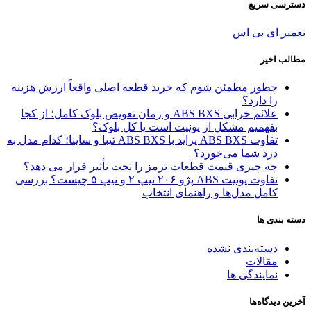
دسترسی سریع
تعمیر ای بی اس
مطالب اخیر
چطور مطمئن شوم که خرید قطعه اصلی واقعاً ارزش هزینه
را دارد؟
علائم خرابی ABS BXS و زمان تعویض بلوک کامل؛ از کجا
بفهمیم مشکل از یونیت است یا کل بلوک؟
تفاوت ABS BXS پراید با ABS BXS تیبا و ساینا؛ کدام مدل به
درد شما می‌خورد؟
چه چیزی قیمت قطعات ترمز را تحت تأثیر قرار می دهد؟
تفاوت یونیت ABS پژو ۲۰۶ تیپ ۲ و تیپ ۵ چیست؟ بررسی
کامل مدل‌ها و راهنمای انتخاب
دسته بندی ها
دسته‌بندی نشده
مقالات
نمایندگی ها
آخرین دیدگاه‌ها